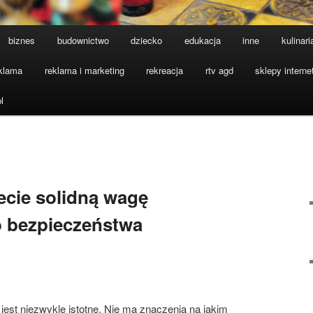
biznes
budownictwo
dziecko
edukacja
inne
kulinari
klama
reklama i marketing
rekreacja
rtv agd
sklepy intern
l
cie solidną wagę
o bezpieczeństwa
est niezwykle istotne. Nie ma znaczenia na jakim