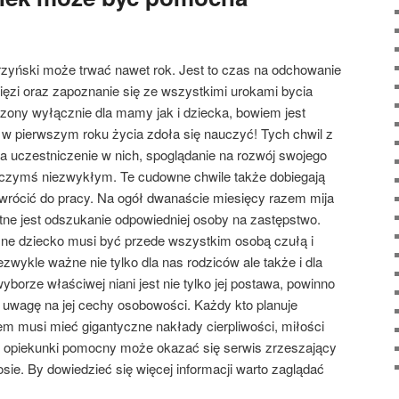
yński może trwać nawet rok. Jest to czas na odchowanie
ęzi oraz zapoznanie się ze wszystkimi urokami bycia
zony wyłącznie dla mamy jak i dziecka, bowiem jest
w pierwszym roku życia zdoła się nauczyć! Tych chwil z
 a uczestniczenie w nich, spoglądanie na rozwój swojego
 czymś niezwykłym. Te cudowne chwile także dobiegają
 wrócić do pracy. Na ogół dwanaście miesięcy razem mija
otne jest odszukanie odpowiedniej osoby na zastępstwo.
sne dziecko musi być przede wszystkim osobą czułą i
iezwykle ważne nie tylko dla nas rodziców ale także i dla
borze właściwej niani jest nie tylko jej postawa, powinno
uwagę na jej cechy osobowości. Każdy kto planuje
m musi mieć gigantyczne nakłady cierpliwości, miłości
h opiekunki pomocny może okazać się serwis zrzeszający
osie. By dowiedzieć się więcej informacji warto zaglądać