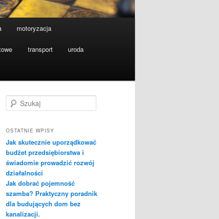
a
motoryzacja
etowe
transport
uroda
S
z
u
k
OSTATNIE WPISY
a
Jak skutecznie uporządkować
j
budżet przedsiębiorstwa i
świadomie prowadzić rozwój
działalności
Jak dobrać pojemność
szamba? Praktyczny poradnik
dla budujących dom bez
kanalizacji.