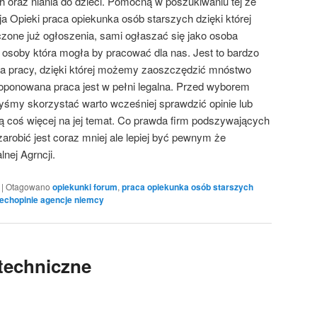
h oraz niania do dzieci. Pomocną w poszukiwaniu tej że
 Opieki praca opiekunka osób starszych dzięki której
one już ogłoszenia, sami ogłaszać się jako osoba
 osoby która mogła by pracować dla nas. Jest to bardzo
a pracy, dzięki której możemy zaoszczędzić mnóstwo
oponowana praca jest w pełni legalna. Przed wyborem
 byśmy skorzystać warto wcześniej sprawdzić opinie lub
 coś więcej na jej temat. Co prawda firm podszywających
zarobić jest coraz mniej ale lepiej być pewnym że
nej Agrncji.
|
Otagowano
opiekunki forum
,
praca opiekunka osób starszych
echopinie agencje niemcy
techniczne