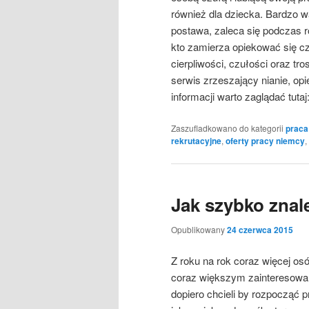
również dla dziecka. Bardzo wa
postawa, zaleca się podczas 
kto zamierza opiekować się c
cierpliwości, czułości oraz t
serwis zrzeszający nianie, opi
informacji warto zaglądać tuta
Zaszufladkowano do kategorii
praca
rekrutacyjne
,
oferty pracy niemcy
,
Jak szybko znal
Opublikowany
24 czerwca 2015
Z roku na rok coraz więcej osó
coraz większym zainteresowan
dopiero chcieli by rozpocząć 