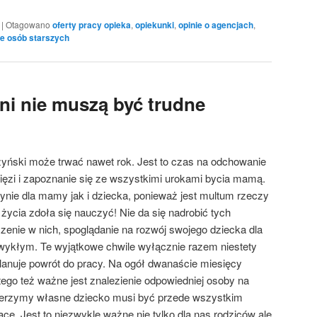
|
Otagowano
oferty pracy opieka
,
opiekunki
,
opinie o agencjach
,
ce osób starszych
ni nie muszą być trudne
zyński może trwać nawet rok. Jest to czas na odchowanie
ięzi i zapoznanie się ze wszystkimi urokami bycia mamą.
ynie dla mamy jak i dziecka, ponieważ jest multum rzeczy
życia zdoła się nauczyć! Nie da się nadrobić tych
zenie w nich, spoglądanie na rozwój swojego dziecka dla
ykłym. Te wyjątkowe chwile wyłącznie razem niestety
lanuje powrót do pracy. Na ogół dwanaście miesięcy
ego też ważne jest znalezienie odpowiedniej osoby na
wierzymy własne dziecko musi być przede wszystkim
acę. Jest to niezwykle ważne nie tylko dla nas rodziców ale