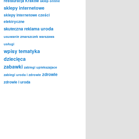
restauracja Kraków
sklep online
sklepy internetowe
sklepy internetowe cześci
elektryczne
uroda
skuteczna reklama
usuwanie zmarszczek warszawa
usługi
wpisy tematyka
dziecięca
zabawki
zabiegi upiekszajace
zdrowie
zabiegi uroda i zdrowie
zdrowie i uroda