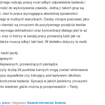
óżnego rodzaju pracę musi odbyć odpowiednie badania i
awność do wykonywania zawodu. Jedną z takich grup są
. Jest to praca wymagająca absolutnej sprawności
o tego w trudnych warunkach. Osoby chcące pracować jako
 również są zmuszeni do pozytywnego przejścia testów
wymaga dokładności oraz koncentracji dlatego jest to aż
oraz ci którzy w swojej pracy przewożą ludzi jak na
także muszą odbyć taki test. W dodatku dotyczy to osób
 nauki jazdy
cigowych
ilejowanych, przewożących pieniądze
zyły liczbę 24 punktów karnych mogą zostać skierowane
 typu wypadków czy kierujący pod wpływem alkoholu
kończenia badania. Sytuacji w jakich jesteśmy zmuszeni
arto wiedzieć gdzie można je przeprowadzić – Testy
s
,
praca
|
Otagowano
Badania kierowców
,
Badania