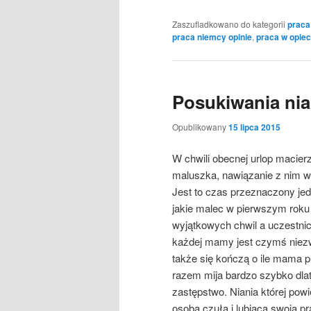
Zaszufladkowano do kategorii
praca
praca niemcy opinie
,
praca w opie
Posukiwania nia
Opublikowany
15 lipca 2015
W chwili obecnej urlop macier
maluszka, nawiązanie z nim w
Jest to czas przeznaczony jed
jakie malec w pierwszym roku 
wyjątkowych chwil a uczestnic
każdej mamy jest czymś niezw
także się kończą o ile mama p
razem mija bardzo szybko dlat
zastępstwo. Niania której po
osobą czułą i lubiącą swoją pr