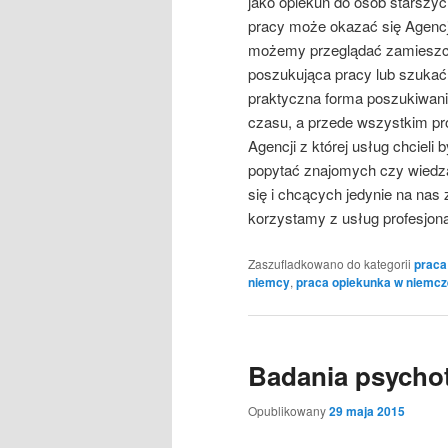
jako opiekun do osób starszyc
pracy może okazać się Agencja
możemy przeglądać zamieszcz
poszukująca pracy lub szukać
praktyczna forma poszukiwani
czasu, a przede wszystkim pr
Agencji z której usług chcieli
popytać znajomych czy wiedzą
się i chcących jedynie na nas 
korzystamy z usług profesjonal
Zaszufladkowano do kategorii
praca
niemcy
,
praca opiekunka w niemcz
Badania psycho
Opublikowany
29 maja 2015