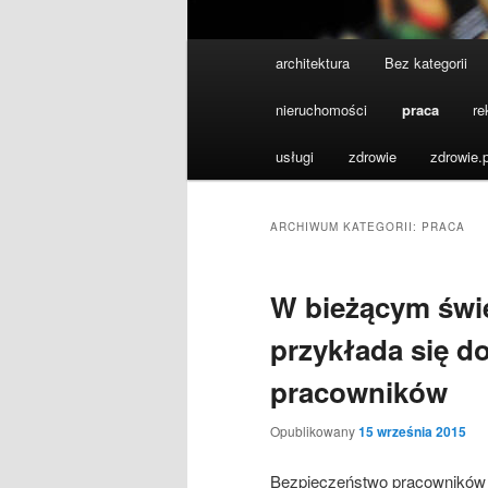
Główne
architektura
Bez kategorii
menu
nieruchomości
praca
re
usługi
zdrowie
zdrowie.p
ARCHIWUM KATEGORII:
PRACA
W bieżącym świe
przykłada się d
pracowników
Opublikowany
15 września 2015
Bezpieczeństwo pracowników j