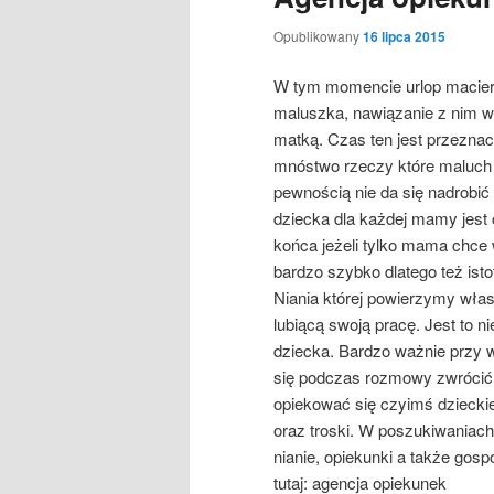
Opublikowany
16 lipca 2015
W tym momencie urlop macierz
maluszka, nawiązanie z nim wi
matką. Czas ten jest przeznac
mnóstwo rzeczy które maluch 
pewnością nie da się nadrobić
dziecka dla każdej mamy jest
końca jeżeli tylko mama chce
bardzo szybko dlatego też ist
Niania której powierzymy wła
lubiącą swoją pracę. Jest to n
dziecka. Bardzo ważnie przy wy
się podczas rozmowy zwrócić 
opiekować się czyimś dzieckie
oraz troski. W poszukiwaniac
nianie, opiekunki a także gosp
tutaj: agencja opiekunek