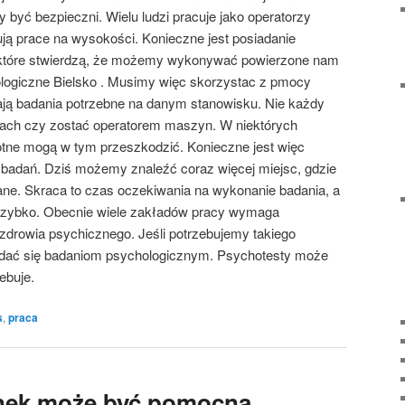
być bezpieczni. Wielu ludzi pracuje jako operatorzy
ą prace na wysokości. Konieczne jest posiadanie
, które stwierdzą, że możemy wykonywać powierzone nam
ologiczne Bielsko . Musimy więc skorzystac z pmocy
ają badania potrzebne na danym stanowisku. Nie każdy
ch czy zostać operatorem maszyn. W niektórych
tne mogą w tym przeszkodzić. Konieczne jest więc
badań. Dziś możemy znaleźć coraz więcej miejsc, gdzie
ane. Skraca to czas oczekiwania na wykonanie badania, a
zybko. Obecnie wiele zakładów pracy wymaga
zdrowia psychicznego. Jeśli potrzebujemy takiego
dać się badaniom psychologicznym. Psychotesty może
ebuje.
s
,
praca
nek może być pomocna