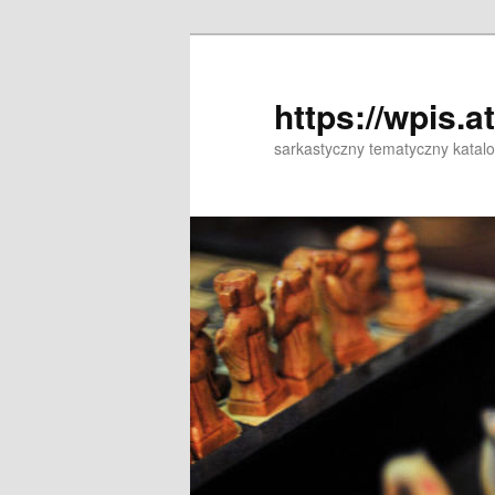
Przeskocz
Przeskocz
do
do
tekstu
widgetów
https://wpis.a
sarkastyczny tematyczny katal