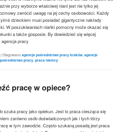
żnie przy wyborze właściwej niani jest nie tylko jej
rozmowy zwrócić uwagę na jej cechy osobowości. Każdy
zyimś dzieckiem musi posiadać gigantyczne nakłady
roski. W poszukiwaniach niańki pomocny może okazać się
ekunki a także gosposie. By dowiedzieć się więcej
j: agencja pracy
|
Otagowano
agencje pośrednictwa pracy kraków
,
agencje
pośrednictwo pracy
,
praca niemcy
eźć pracę w opiece?
b szuka pracy jako opiekun. Jest to praca ciesząca się
iem zarówno osób doświadczonych jak i tych tórzy
pracę w tym zawodzie. Często szukaną posadą jest praca