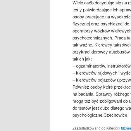
Wiele osób decydując się na r
testy potwierdzające ich spr
osoby pracujące na wysokości
fizycznej oraz psychicznej d
operatorzy wózków widłowych
psychotechnicznych. Praca ta 
tak ważne. Kierowcy taksówek 
przykład kierowcy autobusów 
takich jak:
– egzaminatorów, instruktorów
– kierowców rajdowych i wyś
– kierowców pojazdów uprzyw
Również osoby które przekroc
na badania. Sprawcy różnego
mogą też być zobligowani do u
do testów jest dużo dlatego w
psychologiczne Czechowice
Zaszufladkowano do kategorii
bizne