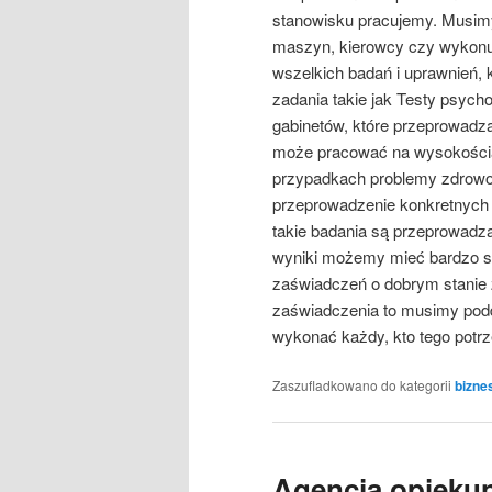
stanowisku pracujemy. Musimy 
maszyn, kierowcy czy wykonuj
wszelkich badań i uprawnień
zadania takie jak Testy psych
gabinetów, które przeprowadz
może pracować na wysokościa
przypadkach problemy zdrowo
przeprowadzenie konkretnych 
takie badania są przeprowadz
wyniki możemy mieć bardzo s
zaświadczeń o dobrym stanie 
zaświadczenia to musimy pod
wykonać każdy, kto tego potrz
Zaszufladkowano do kategorii
bizne
Agencja opieku