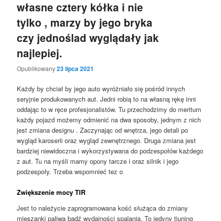
własne cztery kółka i nie
tylko , marzy by jego bryka
czy jednoślad wyglądały jak
najlepiej.
Opublikowany
23 lipca 2021
Każdy by chciał by jego auto wyróżniało się pośród innych
seryjnie produkowanych aut. Jedni robią to na własną rękę inni
oddając to w ręce profesjonalistów. Tu przechodzimy do meritum
każdy pojazd możemy odmienić na dwa sposoby, jednym z nich
jest zmiana designu . Zaczynając od wnętrza, jego detali po
wygląd karoserii oraz wygląd zewnętrznego. Druga zmiana jest
bardziej niewidoczna i wykorzystywana do podzespołów każdego
z aut. Tu na myśli mamy opony tarcze i oraz silnik i jego
podzespoły. Trzeba wspomnieć tez o
Zwiększenie mocy TIR
Jest to należycie zaprogramowana kość służąca do zmiany
mieszanki paliwa bądź wydajności spalania. To jedyny tiuning