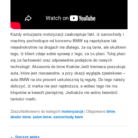
Każdy entuzjasta motoryzacji zaakceptuje fakt, iż samochody i
machiny pochodzące od koncernu BMW są napotykane tak
niejednokrotnie na drogach nie dlatego, że są tanie, ale skutkiem
tego, iż klient zdaje sobie sprawę z tego, za co płaci. Tutaj płaci
się za fachowość oraz odpowiednie podejście do nowych
technologii. Akcesoria do bmw Kraków Jeśli kierowca poszukuje
auta, które jest niezawodne, a przy okazji wygląda zjawiskowo –
auta BMW na sto procent uskutecznią tą regułę. Do tego należy
doliczyć, iż marka nie jest najdroższa, a wobec tego nie ma
kłopotów w kwestii pieniężnej. Jednakże nie wolno twierdzić
taniości marki.
Zaszufladkowano do kategorii
motoryzacja
|
Otagowano
bmw
,
dealer bmw
,
salon bmw
,
samochody bwm
Nawigacja
←
Starsze wpisy