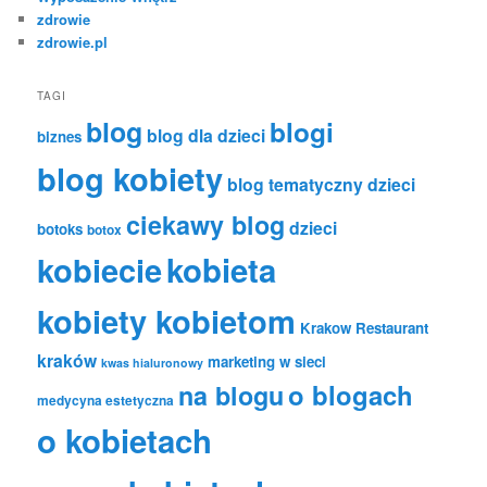
zdrowie
zdrowie.pl
TAGI
blog
blogi
blog dla dzieci
biznes
blog kobiety
blog tematyczny dzieci
ciekawy blog
dzieci
botoks
botox
kobiecie
kobieta
kobiety kobietom
Krakow Restaurant
kraków
marketing w sieci
kwas hialuronowy
o blogach
na blogu
medycyna estetyczna
o kobietach