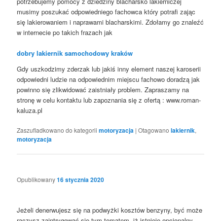
potrzebujemy pomocy z dziedziny blacharsko lakierniczej
musimy poszukać odpowiedniego fachowca który potrafi zając
się lakierowaniem i naprawami blacharskimi. Zdołamy go znaleźć
w internecie po takich frazach jak
dobry lakiernik samochodowy kraków
Gdy uszkodzimy zderzak lub jakiś inny element naszej karoserii
odpowiedni ludzie na odpowiednim miejscu fachowo doradzą jak
powinno się zlikwidować zaistniały problem. Zapraszamy na
stronę w celu kontaktu lub zapoznania się z ofertą : www.roman-
kaluza.pl
Zaszufladkowano do kategorii
motoryzacja
|
Otagowano
lakiernik
,
motoryzacja
Opublikowany
16 stycznia 2020
Jeżeli denerwujesz się na podwyżki kosztów benzyny, być może
raczysz zaintrygować się tym tematem, iż istnieje opcjonalny