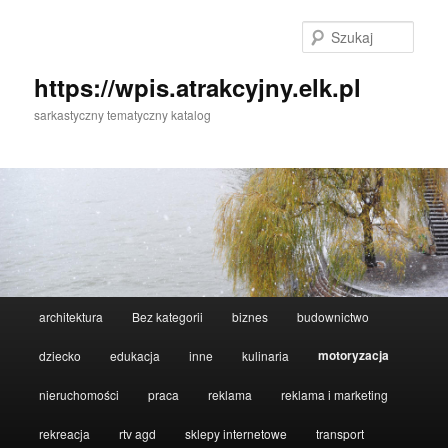
Przeskocz
Przeskocz
do
do
Szuka
tekstu
widgetów
https://wpis.atrakcyjny.elk.pl
sarkastyczny tematyczny katalog
Główne
architektura
Bez kategorii
biznes
budownictwo
menu
motoryzacja
dziecko
edukacja
inne
kulinaria
nieruchomości
praca
reklama
reklama i marketing
rekreacja
rtv agd
sklepy internetowe
transport