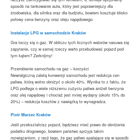
sposób na tankowanie auta, który jest poprawniejszy dla
środowiska, dla silnika oraz dla budżetu, bowiem kosztuje blisko
połowy cena benzyny oraz oleju napędowego.
Instalacje LPG w samochodzie Kraków
Gra toczy się o gaz. W obliczu tych licznych walorów nasuwa się
zapytanie, czy w samej rzeczy warto przebudować pojazd pod
tym kątem? Zerknijmy!
Przerobienie samochodu na gaz – korzyści
Newralgiczną zaletą konwersji samochodu jest redukcja cen
paliwa, którą wolno obniżyć o około 40%. Wynika to z faktu, że
LPG podlega o wiele niższemu zużyciu paliwa aniżeli benzyna
oraz olej napędowy i chociaż jest mniej wydajny (około 15% do
20%) – redukcja kosztów z nawiązką to wynagradza.
Piotr Marzec Kraków
Jeśli przekształcisz pojazd, będziesz mieć prawo do obniżenia
podatku drogowego, bowiem państwo sprzyja takim
rozwiązaniom, z racji tego, że gaz paliwo spalające się w sposób