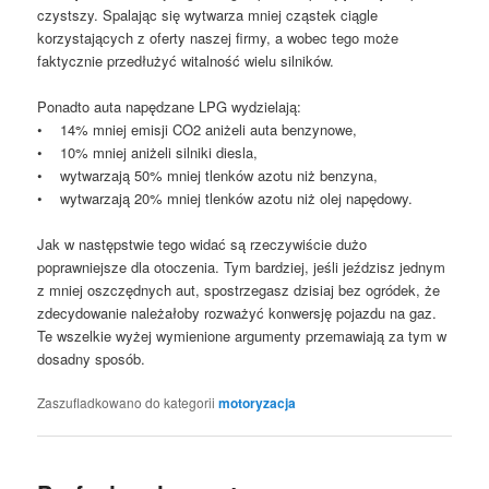
czystszy. Spalając się wytwarza mniej cząstek ciągle
korzystających z oferty naszej firmy, a wobec tego może
faktycznie przedłużyć witalność wielu silników.
Ponadto auta napędzane LPG wydzielają:
• 14% mniej emisji CO2 aniżeli auta benzynowe,
• 10% mniej aniżeli silniki diesla,
• wytwarzają 50% mniej tlenków azotu niż benzyna,
• wytwarzają 20% mniej tlenków azotu niż olej napędowy.
Jak w następstwie tego widać są rzeczywiście dużo
poprawniejsze dla otoczenia. Tym bardziej, jeśli jeździsz jednym
z mniej oszczędnych aut, spostrzegasz dzisiaj bez ogródek, że
zdecydowanie należałoby rozważyć konwersję pojazdu na gaz.
Te wszelkie wyżej wymienione argumenty przemawiają za tym w
dosadny sposób.
Zaszufladkowano do kategorii
motoryzacja