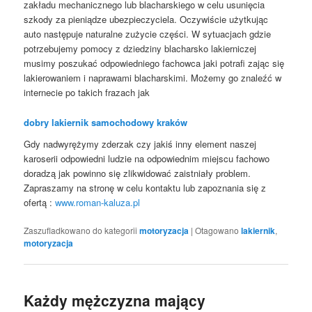
zakładu mechanicznego lub blacharskiego w celu usunięcia
szkody za pieniądze ubezpieczyciela. Oczywiście użytkując
auto następuje naturalne zużycie części. W sytuacjach gdzie
potrzebujemy pomocy z dziedziny blacharsko lakierniczej
musimy poszukać odpowiedniego fachowca jaki potrafi zając się
lakierowaniem i naprawami blacharskimi. Możemy go znaleźć w
internecie po takich frazach jak
dobry lakiernik samochodowy kraków
Gdy nadwyrężymy zderzak czy jakiś inny element naszej
karoserii odpowiedni ludzie na odpowiednim miejscu fachowo
doradzą jak powinno się zlikwidować zaistniały problem.
Zapraszamy na stronę w celu kontaktu lub zapoznania się z
ofertą :
www.roman-kaluza.pl
Zaszufladkowano do kategorii
motoryzacja
|
Otagowano
lakiernik
,
motoryzacja
Każdy mężczyzna mający