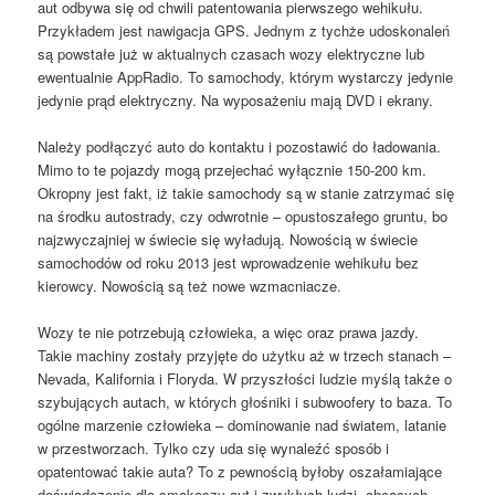
aut odbywa się od chwili patentowania pierwszego wehikułu.
Przykładem jest nawigacja GPS. Jednym z tychże udoskonaleń
są powstałe już w aktualnych czasach wozy elektryczne lub
ewentualnie AppRadio. To samochody, którym wystarczy jedynie
jedynie prąd elektryczny. Na wyposażeniu mają DVD i ekrany.
Należy podłączyć auto do kontaktu i pozostawić do ładowania.
Mimo to te pojazdy mogą przejechać wyłącznie 150-200 km.
Okropny jest fakt, iż takie samochody są w stanie zatrzymać się
na środku autostrady, czy odwrotnie – opustoszałego gruntu, bo
najzwyczajniej w świecie się wyładują. Nowością w świecie
samochodów od roku 2013 jest wprowadzenie wehikułu bez
kierowcy. Nowością są też nowe wzmacniacze.
Wozy te nie potrzebują człowieka, a więc oraz prawa jazdy.
Takie machiny zostały przyjęte do użytku aż w trzech stanach –
Nevada, Kalifornia i Floryda. W przyszłości ludzie myślą także o
szybujących autach, w których głośniki i subwoofery to baza. To
ogólne marzenie człowieka – dominowanie nad światem, latanie
w przestworzach. Tylko czy uda się wynaleźć sposób i
opatentować takie auta? To z pewnością byłoby oszałamiające
doświadczenie dla smakoszy aut i zwykłych ludzi, chcących