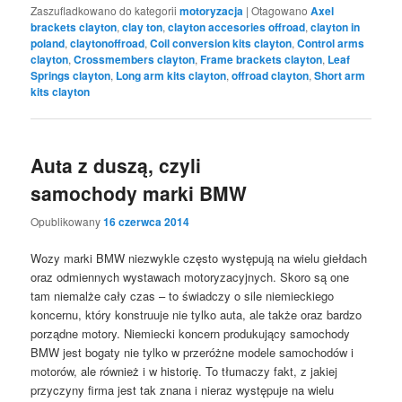
Zaszufladkowano do kategorii
motoryzacja
|
Otagowano
Axel
brackets clayton
,
clay ton
,
clayton accesories offroad
,
clayton in
poland
,
claytonoffroad
,
Coil conversion kits clayton
,
Control arms
clayton
,
Crossmembers clayton
,
Frame brackets clayton
,
Leaf
Springs clayton
,
Long arm kits clayton
,
offroad clayton
,
Short arm
kits clayton
Auta z duszą, czyli
samochody marki BMW
Opublikowany
16 czerwca 2014
Wozy marki BMW niezwykle często występują na wielu giełdach
oraz odmiennych wystawach motoryzacyjnych. Skoro są one
tam niemalże cały czas – to świadczy o sile niemieckiego
koncernu, który konstruuje nie tylko auta, ale także oraz bardzo
porządne motory. Niemiecki koncern produkujący samochody
BMW jest bogaty nie tylko w przeróżne modele samochodów i
motorów, ale również i w historię. To tłumaczy fakt, z jakiej
przyczyny firma jest tak znana i nieraz występuje na wielu