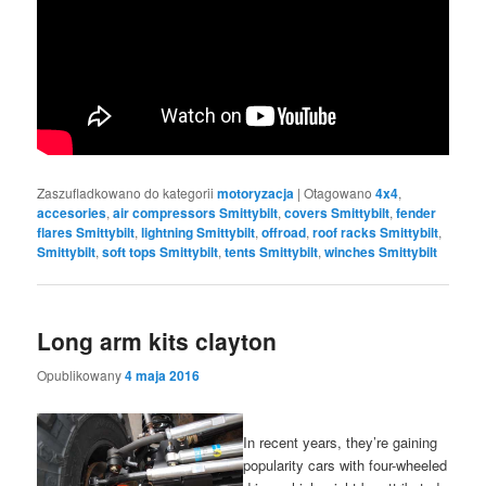
Zaszufladkowano do kategorii
motoryzacja
|
Otagowano
4x4
,
accesories
,
air compressors Smittybilt
,
covers Smittybilt
,
fender
flares Smittybilt
,
lightning Smittybilt
,
offroad
,
roof racks Smittybilt
,
Smittybilt
,
soft tops Smittybilt
,
tents Smittybilt
,
winches Smittybilt
Long arm kits clayton
Opublikowany
4 maja 2016
In recent years, they’re gaining
popularity cars with four-wheeled