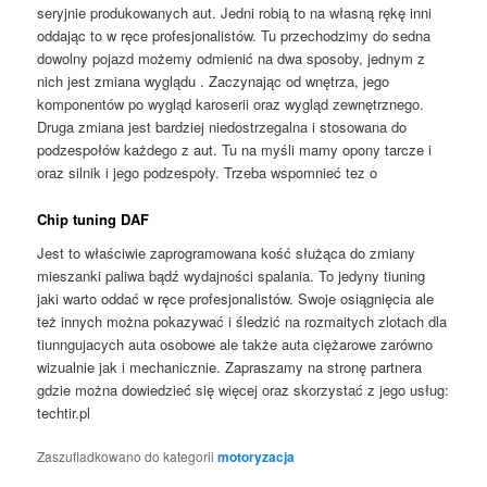
seryjnie produkowanych aut. Jedni robią to na własną rękę inni
oddając to w ręce profesjonalistów. Tu przechodzimy do sedna
dowolny pojazd możemy odmienić na dwa sposoby, jednym z
nich jest zmiana wyglądu . Zaczynając od wnętrza, jego
komponentów po wygląd karoserii oraz wygląd zewnętrznego.
Druga zmiana jest bardziej niedostrzegalna i stosowana do
podzespołów każdego z aut. Tu na myśli mamy opony tarcze i
oraz silnik i jego podzespoły. Trzeba wspomnieć tez o
Chip tuning DAF
Jest to właściwie zaprogramowana kość służąca do zmiany
mieszanki paliwa bądź wydajności spalania. To jedyny tiuning
jaki warto oddać w ręce profesjonalistów. Swoje osiągnięcia ale
też innych można pokazywać i śledzić na rozmaitych zlotach dla
tiunngujacych auta osobowe ale także auta ciężarowe zarówno
wizualnie jak i mechanicznie. Zapraszamy na stronę partnera
gdzie można dowiedzieć się więcej oraz skorzystać z jego usług:
techtir.pl
Zaszufladkowano do kategorii
motoryzacja