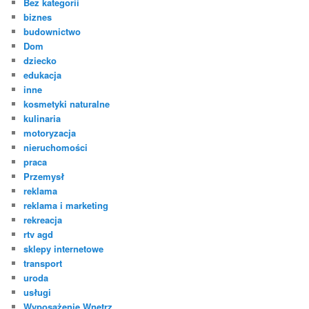
Bez kategorii
biznes
budownictwo
Dom
dziecko
edukacja
inne
kosmetyki naturalne
kulinaria
motoryzacja
nieruchomości
praca
Przemysł
reklama
reklama i marketing
rekreacja
rtv agd
sklepy internetowe
transport
uroda
usługi
Wyposażenie Wnętrz