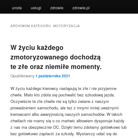
uroda
usługi
zdrowie
zdrowie.pl
ARCHIWUM KATEGORII:
MOTORYZACJA
W życiu każdego
zmotoryzowanego dochodzą
te złe oraz niemiłe momenty.
Opublikowany
1 października 2021
W życiu każdego kierowcy następują te złe i nie przyjemne
chwile. Mało kto zdoła się pochwalić bez szkodową jazda.
Oczywiście te złe chwile nie są tylko zwiane z naszym
prowadzeniem samochodu, ale tez z innymi mniej uważnymi
kierowcami albo awaryjnością naszych samochodów. W takich
chwilach nie mamy się o co martwic albowiem dysponuje każdy
z nas ma ubezpiecznie OC. Dzięki temu zdołamy gotówkowo lub
bez gotówkowo zapłacić za szkody. Wystarczy udać się do