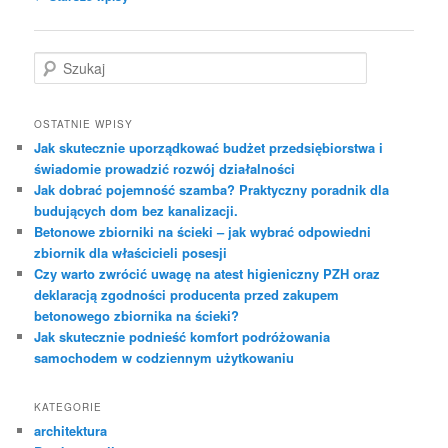
wpisu
S
z
u
k
OSTATNIE WPISY
a
Jak skutecznie uporządkować budżet przedsiębiorstwa i
j
świadomie prowadzić rozwój działalności
Jak dobrać pojemność szamba? Praktyczny poradnik dla
budujących dom bez kanalizacji.
Betonowe zbiorniki na ścieki – jak wybrać odpowiedni
zbiornik dla właścicieli posesji
Czy warto zwrócić uwagę na atest higieniczny PZH oraz
deklaracją zgodności producenta przed zakupem
betonowego zbiornika na ścieki?
Jak skutecznie podnieść komfort podróżowania
samochodem w codziennym użytkowaniu
KATEGORIE
architektura