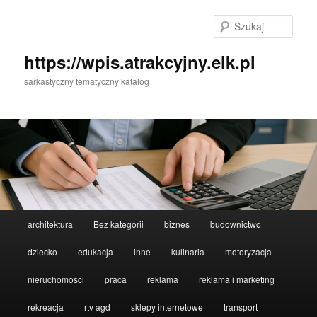
Przeskocz
do
Szuka
tekstu
https://wpis.atrakcyjny.elk.pl
sarkastyczny tematyczny katalog
Główne
architektura
Bez kategorii
biznes
budownictwo
menu
dziecko
edukacja
inne
kulinaria
motoryzacja
nieruchomości
praca
reklama
reklama i marketing
rekreacja
rtv agd
sklepy internetowe
transport