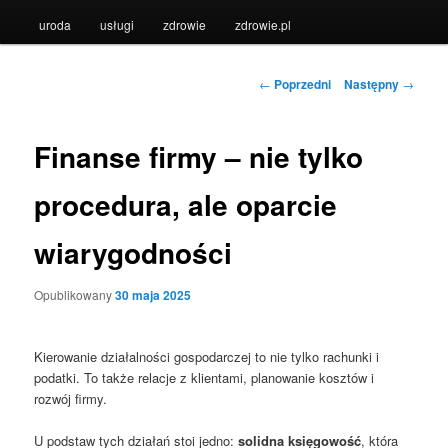
uroda
usługi
zdrowie
zdrowie.pl
Nawigacja
←
Poprzedni
Następny
→
wpisu
Finanse firmy – nie tylko
procedura, ale oparcie
wiarygodności
Opublikowany
30 maja 2025
Kierowanie działalności gospodarczej to nie tylko rachunki i
podatki. To także relacje z klientami, planowanie kosztów i
rozwój firmy.
U podstaw tych działań stoi jedno:
solidna księgowość
, która