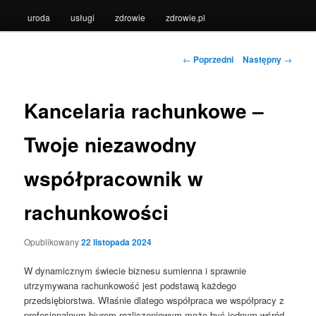
uroda
usługi
zdrowie
zdrowie.pl
Nawigacja
←
Poprzedni
Następny
→
wpisu
Kancelaria rachunkowe –
Twoje niezawodny
współpracownik w
rachunkowości
Opublikowany
22 listopada 2024
W dynamicznym świecie biznesu sumienna i sprawnie
utrzymywana rachunkowość jest podstawą każdego
przedsiębiorstwa. Właśnie dlatego współpraca we współpracy z
profesjonalnym biurem rozliczeniowym może być jednym wśród