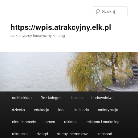
Przeskocz
do
Szuka
tekstu
https://wpis.atrakcyjny.elk.pl
sarkastyczny tematyczny katalog
Główne
architektura
Bez kategorii
biznes
budownictwo
menu
dziecko
edukacja
inne
kulinaria
motoryzacja
nieruchomości
praca
reklama
reklama i marketing
rekreacja
rtv agd
sklepy internetowe
transport