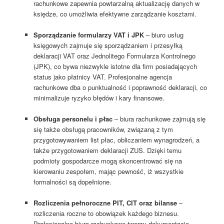
rachunkowe zapewnia powtarzalną aktualizację danych w
księdze, co umożliwia efektywne zarządzanie kosztami.
Sporządzanie formularzy VAT i JPK
– biuro usług
księgowych zajmuje się sporządzaniem i przesyłką
deklaracji VAT oraz Jednolitego Formularza Kontrolnego
(JPK), co bywa niezwykle istotne dla firm posiadających
status jako płatnicy VAT. Profesjonalne agencja
rachunkowe dba o punktualność i poprawność deklaracji, co
minimalizuje ryzyko błędów i kary finansowe.
Obsługa personelu i płac
– biura rachunkowe zajmują się
się także obsługą pracowników, związaną z tym
przygotowywaniem list płac, obliczaniem wynagrodzeń, a
także przygotowaniem deklaracji ZUS. Dzięki temu
podmioty gospodarcze mogą skoncentrować się na
kierowaniu zespołem, mając pewność, iż wszystkie
formalności są dopełnione.
Rozliczenia pełnoroczne PIT, CIT oraz bilanse
–
rozliczenia roczne to obowiązek każdego biznesu.
Profesjonalne biuro rachunkowe tworzy dokumentację