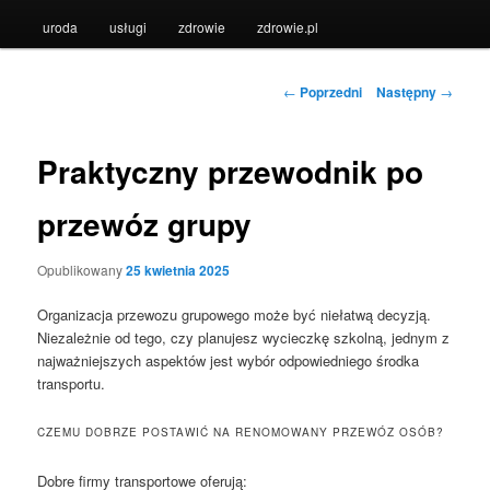
uroda
usługi
zdrowie
zdrowie.pl
Nawigacja
←
Poprzedni
Następny
→
wpisu
Praktyczny przewodnik po
przewóz grupy
Opublikowany
25 kwietnia 2025
Organizacja przewozu grupowego może być niełatwą decyzją.
Niezależnie od tego, czy planujesz wycieczkę szkolną, jednym z
najważniejszych aspektów jest wybór odpowiedniego środka
transportu.
CZEMU DOBRZE POSTAWIĆ NA RENOMOWANY PRZEWÓZ OSÓB?
Dobre firmy transportowe oferują: