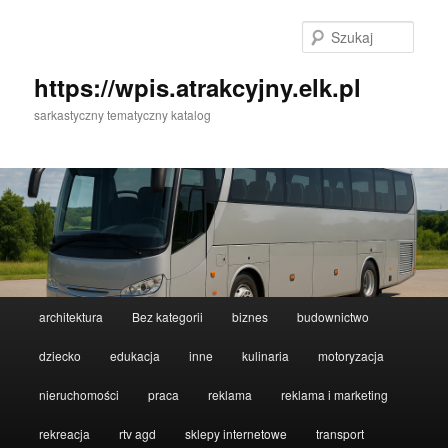
Przeskocz
do
Szuka
tekstu
https://wpis.atrakcyjny.elk.pl
sarkastyczny tematyczny katalog
Główne
architektura
Bez kategorii
biznes
budownictwo
menu
dziecko
edukacja
inne
kulinaria
motoryzacja
nieruchomości
praca
reklama
reklama i marketing
rekreacja
rtv agd
sklepy internetowe
transport