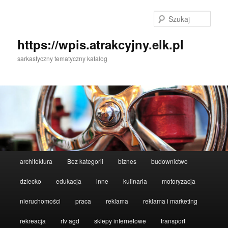
Przeskocz
do
Szuka
tekstu
https://wpis.atrakcyjny.elk.pl
sarkastyczny tematyczny katalog
Główne
architektura
Bez kategorii
biznes
budownictwo
menu
dziecko
edukacja
inne
kulinaria
motoryzacja
nieruchomości
praca
reklama
reklama i marketing
rekreacja
rtv agd
sklepy internetowe
transport