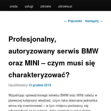
uroda
usługi
zdrowie
zdrowie.pl
Nawigacja
←
Poprzedni
Następny
→
wpisu
Profesjonalny,
autoryzowany serwis BMW
oraz MINI – czym musi się
charakteryzować?
Opublikowany
12 grudnia 2019
Wypatrując upoważnionego serwisu BMW oraz MINI należy w
pierwszej kolejności wiedzieć, czym taka obeznana jednostka
winna się znamionować – w tym miejscu postaramy się
odpowiedzieć na to pytanie, żeby uprościć w przyszłości