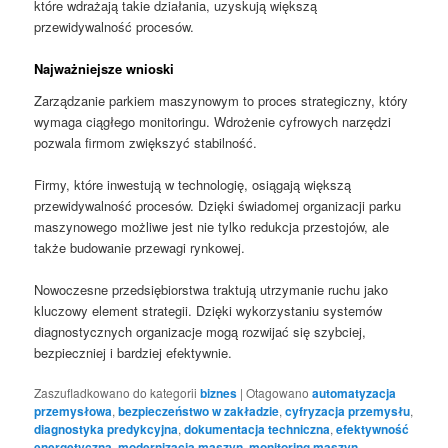
które wdrażają takie działania, uzyskują większą
przewidywalność procesów.
Najważniejsze wnioski
Zarządzanie parkiem maszynowym to proces strategiczny, który
wymaga ciągłego monitoringu. Wdrożenie cyfrowych narzędzi
pozwala firmom zwiększyć stabilność.
Firmy, które inwestują w technologię, osiągają większą
przewidywalność procesów. Dzięki świadomej organizacji parku
maszynowego możliwe jest nie tylko redukcja przestojów, ale
także budowanie przewagi rynkowej.
Nowoczesne przedsiębiorstwa traktują utrzymanie ruchu jako
kluczowy element strategii. Dzięki wykorzystaniu systemów
diagnostycznych organizacje mogą rozwijać się szybciej,
bezpieczniej i bardziej efektywnie.
Zaszufladkowano do kategorii
biznes
|
Otagowano
automatyzacja
przemysłowa
,
bezpieczeństwo w zakładzie
,
cyfryzacja przemysłu
,
diagnostyka predykcyjna
,
dokumentacja techniczna
,
efektywność
energetyczna
,
modernizacja maszyn
,
monitoring maszyn
,