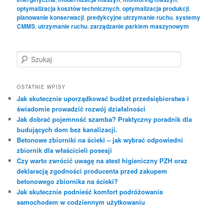
optymalizacja kosztów technicznych
,
optymalizacja produkcji
,
planowanie konserwacji
,
predykcyjne utrzymanie ruchu
,
systemy
CMMS
,
utrzymanie ruchu
,
zarządzanie parkiem maszynowym
S
z
u
k
OSTATNIE WPISY
a
Jak skutecznie uporządkować budżet przedsiębiorstwa i
j
świadomie prowadzić rozwój działalności
Jak dobrać pojemność szamba? Praktyczny poradnik dla
budujących dom bez kanalizacji.
Betonowe zbiorniki na ścieki – jak wybrać odpowiedni
zbiornik dla właścicieli posesji
Czy warto zwrócić uwagę na atest higieniczny PZH oraz
deklaracją zgodności producenta przed zakupem
betonowego zbiornika na ścieki?
Jak skutecznie podnieść komfort podróżowania
samochodem w codziennym użytkowaniu