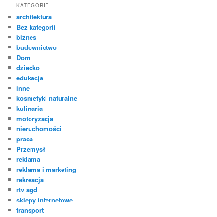
KATEGORIE
architektura
Bez kategorii
biznes
budownictwo
Dom
dziecko
edukacja
inne
kosmetyki naturalne
kulinaria
motoryzacja
nieruchomości
praca
Przemysł
reklama
reklama i marketing
rekreacja
rtv agd
sklepy internetowe
transport