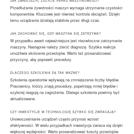
JAK ZMNIEJSZYĆ ZUŻYCIE PARKU MASZYNOWEGO?
Przedłużanie żywotności maszyn wymaga utrzymania czystości
komponentów. Kluczowe jest również kontrola obciążeń. Dzięki
temu urządzenia działają stabilnie przez długi czas.
JAK ZACHOWAĆ SIĘ, GDY MASZYNA SIĘ ZATRZYMA?
W przypadku awarii najważniejsze jest niezwłoczne zatrzymanie
maszyny. Następnie należy zlecić diagnozę. Szybka reakcja
umożliwia skrócenie przestojów. Warto też przeanalizować
przyczyny, aby poprawić procedury.
DLACZEGO SZKOLENIA SĄ TAK WAŻNE?
Szkolenia operatorów wpływają na zmniejszenie liczby błędów.
Pracownicy, którzy znają procedury, popełniają mniej błędów i
szybciej reagują na zagrożenia. Dlatego szkolenia powinny być
aktualizowane.
CZY INWESTYCJE W TECHNOLOGIĘ SZYBKO SIĘ ZWRACAJĄ?
Unowocześnianie urządzeń często przynosi wzrost
efektywności. W wielu przypadkach inwestycja zwraca się dzięki
większej wydajności. Warto przeanalizować koszty przestojów.