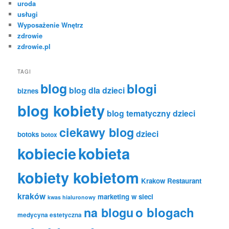
uroda
usługi
Wyposażenie Wnętrz
zdrowie
zdrowie.pl
TAGI
blog
blogi
blog dla dzieci
biznes
blog kobiety
blog tematyczny dzieci
ciekawy blog
dzieci
botoks
botox
kobiecie
kobieta
kobiety kobietom
Krakow Restaurant
kraków
marketing w sieci
kwas hialuronowy
o blogach
na blogu
medycyna estetyczna