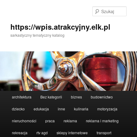
Przeskocz
Przeskocz
do
do
Szuka
tekstu
widgetów
https://wpis.atrakcyjny.elk.pl
sarkastyczny tematyczny katalog
Główne
architektura
Bez kategorii
biznes
budownictwo
menu
dziecko
edukacja
inne
kulinaria
motoryzacja
nieruchomości
praca
reklama
reklama i marketing
rekreacja
rtv agd
sklepy internetowe
transport