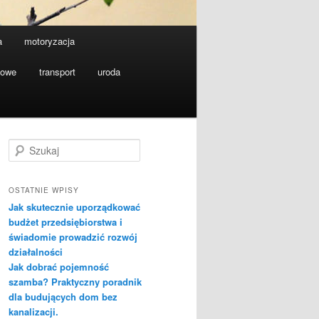
a
motoryzacja
towe
transport
uroda
S
z
u
k
OSTATNIE WPISY
a
Jak skutecznie uporządkować
j
budżet przedsiębiorstwa i
świadomie prowadzić rozwój
działalności
Jak dobrać pojemność
szamba? Praktyczny poradnik
dla budujących dom bez
kanalizacji.