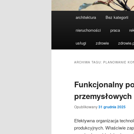
Główne
architektura
Bez kategorii
menu
nieruchomości
praca
re
usługi
zdrowie
zdrowie.p
ARCHIWA TAGU:
PLANOWANIE KO
Funkcjonalny po
przemysłowych
Opublikowany
31 grudnia 2025
Efektywna organizacja technol
produkcyjnych. Właściwie zap