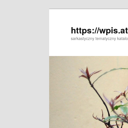
Przeskocz
Przeskocz
do
do
tekstu
widgetów
https://wpis.a
sarkastyczny tematyczny katal