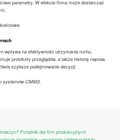
ciwe parametry. W efekcie firma może dostarczać
mi.
akościowe.
ynach
zyn wpływa na efektywność utrzymania ruchu.
uje protokoły przeglądów, a także historię napraw.
liwia szybsze podejmowanie decyzji.
do systemów CMMS.
a maszyn? Poradnik dla firm produkcyjnych
kcyjnych za granicę – wyzwania i dobre praktyki