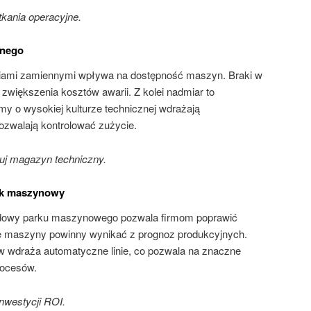
ania operacyjne.
znego
iami zamiennymi wpływa na dostępność maszyn. Braki w
większenia kosztów awarii. Z kolei nadmiar to
rmy o wysokiej kulturze technicznej wdrażają
pozwalają kontrolować zużycie.
uj magazyn techniczny.
ark maszynowy
udowy parku maszynowego pozwala firmom poprawić
e maszyny powinny wynikać z prognoz produkcyjnych.
 wdraża automatyczne linie, co pozwala na znaczne
rocesów.
nwestycji ROI.