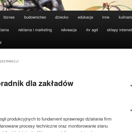
biznes
budownictwo
dziecko
edukacja
inne
kulinari
klama
reklama i marketing
rekreacja
rtv agd
sklepy interne
l
NSERWACJI
radnik dla zakładów
ogii produkcyjnych to fundament sprawnego działania firm
lanowane procesy techniczne oraz monitorowanie stanu