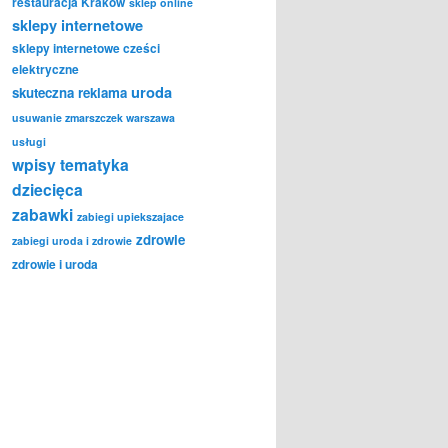
restauracja Kraków
sklep online
sklepy internetowe
sklepy internetowe cześci
elektryczne
uroda
skuteczna reklama
usuwanie zmarszczek warszawa
usługi
wpisy tematyka
dziecięca
zabawki
zabiegi upiekszajace
zdrowie
zabiegi uroda i zdrowie
zdrowie i uroda