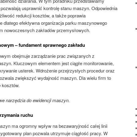
tabilność działania. W tym poradniku przedstawiamy
pozwalają usprawnić kontrolę stanu maszyn. Odpowiednia
liwość redukcji kosztów, a także poprawia
e dlatego efektywna organizacja parku maszynowego
tem nowoczesnych zakładów przemysłowych.
nowym – fundament sprawnego zakładu
wym obejmuje zarządzanie prac związanych z
aszyn. Kluczowym elementem jest ciągłe monitorowanie,
rywanie usterek. Wdrożenie przejrzystych procedur oraz
pozwala zwiększyć wydajność maszyn. Dla wielu firm to
ę kosztów.
 narzędzia do ewidencji maszyn.
trzymania ruchu
szyn ma ogromny wpływ na bezawaryjność całej linii
zygotowany plan pozwala utrzymuje ciągłość pracy. W