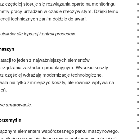
częściej stosuje się rozwiązania oparte na monitoringu
arametry pracy urządzeń w czasie rzeczywistym. Dzięki temu
encji technicznych zanim dojdzie do awarii.
jników dla lepszej kontroli procesów.
maszyn
tacji to jeden z najważniejszych elementów
arządzania zakładem produkcyjnym. Wysokie koszty
raz częściej wdrażają modernizacje technologiczne.
wala nie tylko zmniejszyć koszty, ale również wpływa na
zeń.
we smarowanie.
przemyśle
odłącznym elementem współczesnego parku maszynowego.
monitoring pozwalają diagnozować problemy wcześniej niż