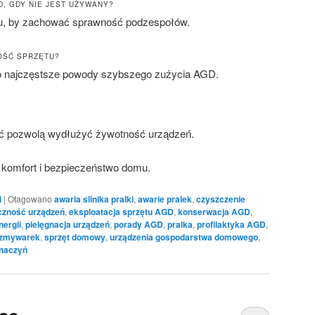
, GDY NIE JEST UŻYWANY?
u, by zachować sprawność podzespołów.
OŚĆ SPRZĘTU?
to najczęstsze powody szybszego zużycia AGD.
ść pozwolą wydłużyć żywotność urządzeń.
 komfort i bezpieczeństwo domu.
i
|
Otagowano
awaria silnika pralki
,
awarie pralek
,
czyszczenie
czność urządzeń
,
eksploatacja sprzętu AGD
,
konserwacja AGD
,
ergii
,
pielęgnacja urządzeń
,
porady AGD
,
pralka
,
profilaktyka AGD
,
 zmywarek
,
sprzęt domowy
,
urządzenia gospodarstwa domowego
,
naczyń