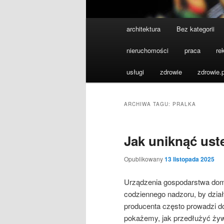
Główne
architektura
Bez kategorii
menu
nieruchomości
praca
re
usługi
zdrowie
zdrowie.p
ARCHIWA TAGU:
PRALKA
Jak uniknąć ust
Opublikowany
13 listopada 2025
Urządzenia gospodarstwa dom
codziennego nadzoru, by dział
producenta często prowadzi 
pokażemy, jak przedłużyć żyw