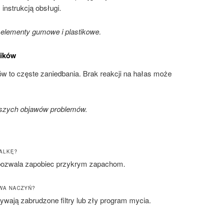
instrukcją obsługi.
elementy gumowe i plastikowe.
ników
w to częste zaniedbania. Brak reakcji na hałas może
wszych objawów problemów.
RALKĘ?
pozwala zapobiec przykrym zapachom.
WA NACZYŃ?
ają zabrudzone filtry lub zły program mycia.