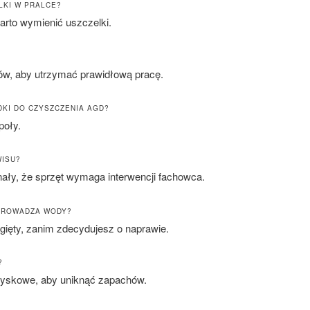
LKI W PRALCE?
warto wymienić uszczelki.
ów, aby utrzymać prawidłową pracę.
KI DO CZYSZCZENIA AGD?
poły.
WISU?
ały, że sprzęt wymaga interwencji fachowca.
DPROWADZA WODY?
agięty, zanim zdecydujesz o naprawie.
?
ryskowe, aby uniknąć zapachów.