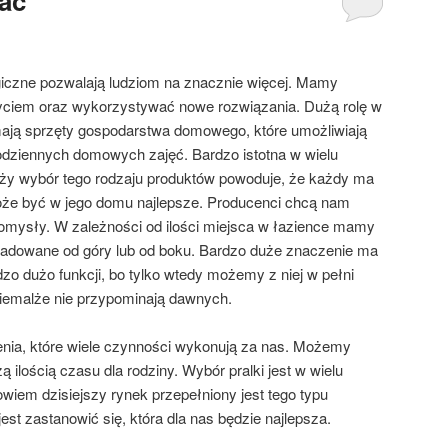
rac
iczne pozwalają ludziom na znacznie więcej. Mamy
życiem oraz wykorzystywać nowe rozwiązania. Dużą rolę w
ają sprzęty gospodarstwa domowego, które umożliwiają
ziennych domowych zajęć. Bardzo istotna w wielu
uży wybór tego rodzaju produktów powoduje, że każdy ma
że być w jego domu najlepsze. Producenci chcą nam
omysły. W zależności od ilości miejsca w łazience mamy
ą ładowane od góry lub od boku. Bardzo duże znaczenie ma
dzo dużo funkcji, bo tylko wtedy możemy z niej w pełni
niemalże nie przypominają dawnych.
enia, które wiele czynności wykonują za nas. Możemy
ą ilością czasu dla rodziny. Wybór pralki jest w wielu
wiem dzisiejszy rynek przepełniony jest tego typu
jest zastanowić się, która dla nas będzie najlepsza.