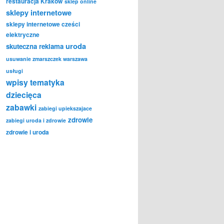
restauracja Kraków
sklep online
sklepy internetowe
sklepy internetowe cześci
elektryczne
uroda
skuteczna reklama
usuwanie zmarszczek warszawa
usługi
wpisy tematyka
dziecięca
zabawki
zabiegi upiekszajace
zdrowie
zabiegi uroda i zdrowie
zdrowie i uroda