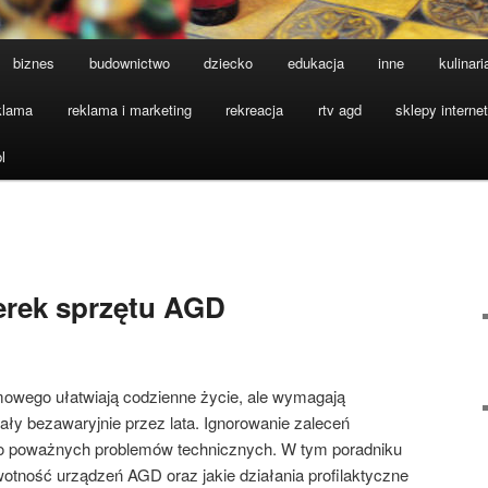
biznes
budownictwo
dziecko
edukacja
inne
kulinari
klama
reklama i marketing
rekreacja
rtv agd
sklepy interne
l
erek sprzętu AGD
owego ułatwiają codzienne życie, ale wymagają
ały bezawaryjnie przez lata. Ignorowanie zaleceń
do poważnych problemów technicznych. W tym poradniku
otność urządzeń AGD oraz jakie działania profilaktyczne