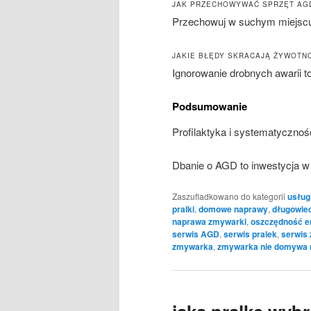
JAK PRZECHOWYWAĆ SPRZĘT AGD
Przechowuj w suchym miejsc
JAKIE BŁĘDY SKRACAJĄ ŻYWOTN
Ignorowanie drobnych awarii 
Podsumowanie
Profilaktyka i systematyczno
Dbanie o AGD to inwestycja w
Zaszufladkowano do kategorii
usług
pralki
,
domowe naprawy
,
długowie
naprawa zmywarki
,
oszczędność en
serwis AGD
,
serwis pralek
,
serwis
zmywarka
,
zmywarka nie domywa 