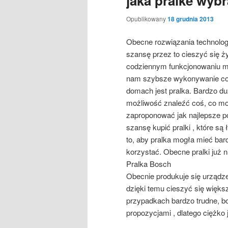
jaka pralke wyb
Opublikowany
18 grudnia 2013
Obecne rozwiązania technolog
szansę przez to cieszyć się 
codziennym funkcjonowaniu m
nam szybsze wykonywanie cod
domach jest pralka. Bardzo d
możliwość znaleźć coś, co mo
zaproponować jak najlepsze p
szansę kupić pralki , które s
to, aby pralka mogła mieć bar
korzystać. Obecne pralki już 
Pralka Bosch
Obecnie produkuje się urządz
dzięki temu cieszyć się większ
przypadkach bardzo trudne, bo
propozycjami , dlatego ciężko 