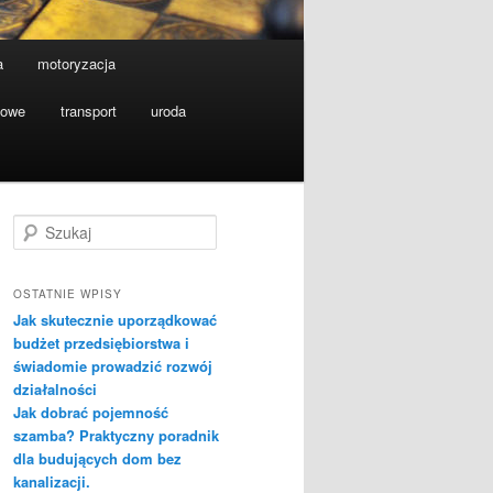
a
motoryzacja
towe
transport
uroda
S
z
u
k
OSTATNIE WPISY
a
Jak skutecznie uporządkować
j
budżet przedsiębiorstwa i
świadomie prowadzić rozwój
działalności
Jak dobrać pojemność
szamba? Praktyczny poradnik
dla budujących dom bez
kanalizacji.