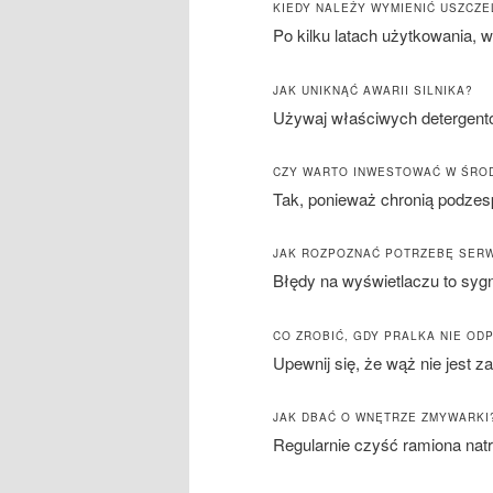
KIEDY NALEŻY WYMIENIĆ USZCZE
Po kilku latach użytkowania, 
JAK UNIKNĄĆ AWARII SILNIKA?
Używaj właściwych detergent
CZY WARTO INWESTOWAĆ W ŚROD
Tak, ponieważ chronią podzes
JAK ROZPOZNAĆ POTRZEBĘ SER
Błędy na wyświetlaczu to sygn
CO ZROBIĆ, GDY PRALKA NIE O
Upewnij się, że wąż nie jest z
JAK DBAĆ O WNĘTRZE ZMYWARKI
Regularnie czyść ramiona nat