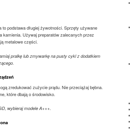
a to podstawa długiej żywotności. Sprzęty używane
a kamienia. Używaj preparatów zalecanych przez
ją metalowe części.
iaj pralkę lub zmywarkę na pusty cykl z dodatkiem
zącego.
rządzeń
gą zredukować zużycie prądu. Nie przeciążaj bębna.
e, które dbają o środowisko.
D, wybieraj modele A+++.
iona