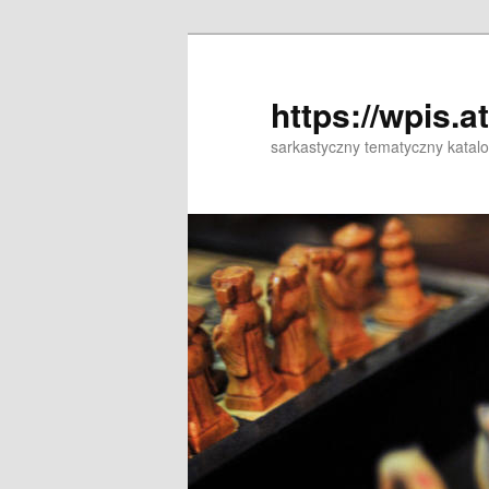
Przeskocz
Przeskocz
do
do
tekstu
widgetów
https://wpis.a
sarkastyczny tematyczny katal