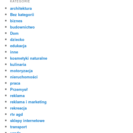
KATEGORIE
architektura
Bez kategorii
biznes
budownictwo
Dom
dziecko
edukacja
inne
kosmetyki naturalne
kulinaria
motoryzacja
nieruchomości
praca
Przemysł
reklama
reklama i marketing
rekreacja
rtv agd
sklepy internetowe
transport
uroda