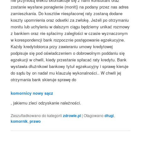
nie przyniosą efektu skontaktuje się z nami konsultant oraz
zostanie wysłane ponaglenie (monit|) na podany przez nas adres
zamieszkania. Do kosztów niespłaconej raty zostaną dodane
koszty upomnienia oraz odsetki za zwłokę. Jeżeli po otrzymaniu
monitu lub uchyleniu w dalszym ciągu będziemy unikać rozmowy
z bankiem oraz nie spłacimy zaległości w czasie wyznaczonym
w korespondencji bank rozpocznie postępowanie egzekucyjne.
Każdy kredytobiorca przy zawieraniu umowy kredytowej
podpisuje się pod oświadczeniem o dobrowolnym poddaniu się
egzekucji w chwili, kiedy przestanie spłacać raty kredytu. Bank
wystawia dłużnikowi bankowy tytuł egzekucyjny i sprawę kieruje
do sądu by on nadał mu klauzulę wykonalności.. W chwili jej
otrzymania bank skieruje sprawę do
komornicy nowy sącz
, jakiemu zleci odzyskanie należności.
Zaszufladkowano do kategorii
zdrowie.pl
|
Otagowano
długi
,
komornik
,
prawo