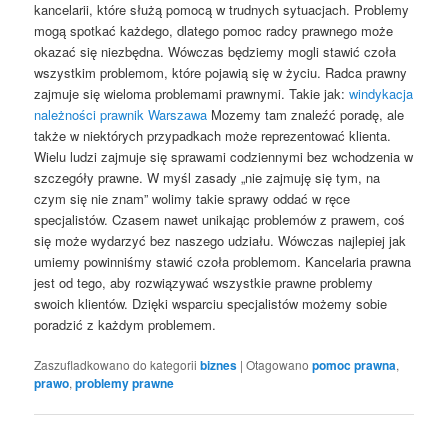
kancelarii, które służą pomocą w trudnych sytuacjach. Problemy
mogą spotkać każdego, dlatego pomoc radcy prawnego może
okazać się niezbędna. Wówczas będziemy mogli stawić czoła
wszystkim problemom, które pojawią się w życiu. Radca prawny
zajmuje się wieloma problemami prawnymi. Takie jak:
windykacja
należności prawnik Warszawa
Mozemy tam znaleźć poradę, ale
także w niektórych przypadkach może reprezentować klienta.
Wielu ludzi zajmuje się sprawami codziennymi bez wchodzenia w
szczegóły prawne. W myśl zasady „nie zajmuję się tym, na
czym się nie znam” wolimy takie sprawy oddać w ręce
specjalistów. Czasem nawet unikając problemów z prawem, coś
się może wydarzyć bez naszego udziału. Wówczas najlepiej jak
umiemy powinniśmy stawić czoła problemom. Kancelaria prawna
jest od tego, aby rozwiązywać wszystkie prawne problemy
swoich klientów. Dzięki wsparciu specjalistów możemy sobie
poradzić z każdym problemem.
Zaszufladkowano do kategorii
biznes
|
Otagowano
pomoc prawna
,
prawo
,
problemy prawne