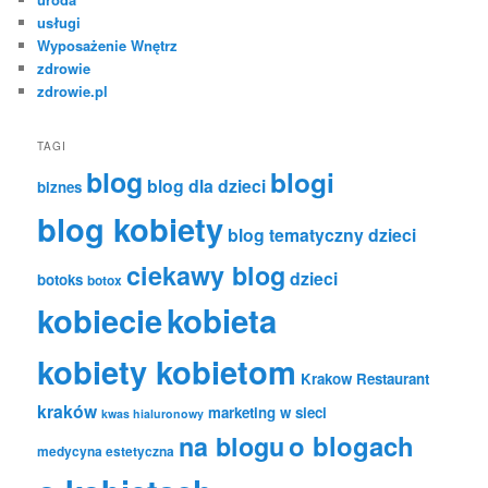
usługi
Wyposażenie Wnętrz
zdrowie
zdrowie.pl
TAGI
blog
blogi
blog dla dzieci
biznes
blog kobiety
blog tematyczny dzieci
ciekawy blog
dzieci
botoks
botox
kobiecie
kobieta
kobiety kobietom
Krakow Restaurant
kraków
marketing w sieci
kwas hialuronowy
o blogach
na blogu
medycyna estetyczna