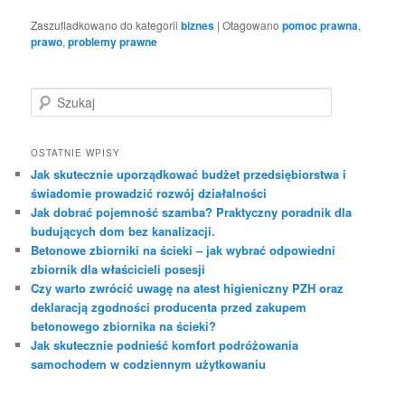
Zaszufladkowano do kategorii
biznes
|
Otagowano
pomoc prawna
,
prawo
,
problemy prawne
S
z
u
k
OSTATNIE WPISY
a
Jak skutecznie uporządkować budżet przedsiębiorstwa i
j
świadomie prowadzić rozwój działalności
Jak dobrać pojemność szamba? Praktyczny poradnik dla
budujących dom bez kanalizacji.
Betonowe zbiorniki na ścieki – jak wybrać odpowiedni
zbiornik dla właścicieli posesji
Czy warto zwrócić uwagę na atest higieniczny PZH oraz
deklaracją zgodności producenta przed zakupem
betonowego zbiornika na ścieki?
Jak skutecznie podnieść komfort podróżowania
samochodem w codziennym użytkowaniu