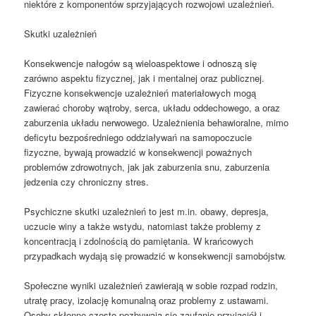
niektóre z komponentów sprzyjających rozwojowi uzależnień.
Skutki uzależnień
Konsekwencje nałogów są wieloaspektowe i odnoszą się
zarówno aspektu fizycznej, jak i mentalnej oraz publicznej.
Fizyczne konsekwencje uzależnień materiałowych mogą
zawierać choroby wątroby, serca, układu oddechowego, a oraz
zaburzenia układu nerwowego. Uzależnienia behawioralne, mimo
deficytu bezpośredniego oddziaływań na samopoczucie
fizyczne, bywają prowadzić w konsekwencji poważnych
problemów zdrowotnych, jak jak zaburzenia snu, zaburzenia
jedzenia czy chroniczny stres.
Psychiczne skutki uzależnień to jest m.in. obawy, depresja,
uczucie winy a także wstydu, natomiast także problemy z
koncentracją i zdolnością do pamiętania. W krańcowych
przypadkach wydają się prowadzić w konsekwencji samobójstw.
Społeczne wyniki uzależnień zawierają w sobie rozpad rodzin,
utratę pracy, izolację komunalną oraz problemy z ustawami.
Osoby skłonne często pozbywają się zaufanie przyjaciół i