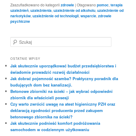
Zaszufladkowano do kategorii
zdrowie
|
Otagowano
pomoc
,
terapia
uzależnień
,
uzależnienia
,
uzależnienie od alkoholu
,
uzależnienie od
narkotyków
,
uzależnienie od technologii
,
wsparcie
,
zdrowie
psychiczne
S
z
u
k
OSTATNIE WPISY
a
Jak skutecznie uporządkować budżet przedsiębiorstwa i
j
świadomie prowadzić rozwój działalności
Jak dobrać pojemność szamba? Praktyczny poradnik dla
budujących dom bez kanalizacji.
Betonowe zbiorniki na ścieki – jak wybrać odpowiedni
zbiornik dla właścicieli posesji
Czy warto zwrócić uwagę na atest higieniczny PZH oraz
deklaracją zgodności producenta przed zakupem
betonowego zbiornika na ścieki?
Jak skutecznie podnieść komfort podróżowania
samochodem w codziennym użytkowaniu