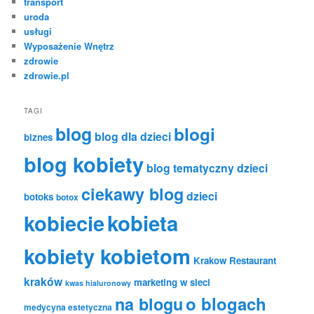
transport
uroda
usługi
Wyposażenie Wnętrz
zdrowie
zdrowie.pl
TAGI
blog
blogi
blog dla dzieci
biznes
blog kobiety
blog tematyczny dzieci
ciekawy blog
dzieci
botoks
botox
kobiecie
kobieta
kobiety kobietom
Krakow Restaurant
kraków
marketing w sieci
kwas hialuronowy
o blogach
na blogu
medycyna estetyczna