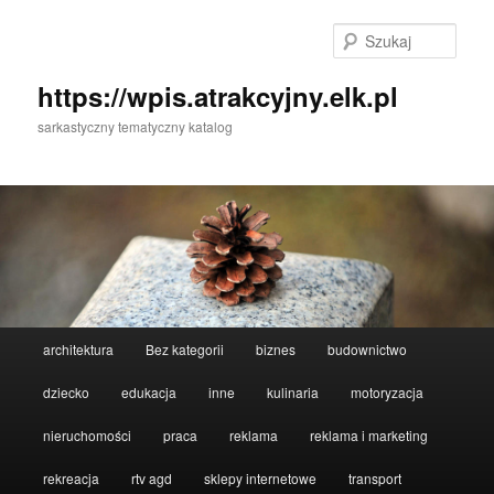
Przeskocz
Przeskocz
do
do
Szuka
tekstu
widgetów
https://wpis.atrakcyjny.elk.pl
sarkastyczny tematyczny katalog
Główne
architektura
Bez kategorii
biznes
budownictwo
menu
dziecko
edukacja
inne
kulinaria
motoryzacja
nieruchomości
praca
reklama
reklama i marketing
rekreacja
rtv agd
sklepy internetowe
transport