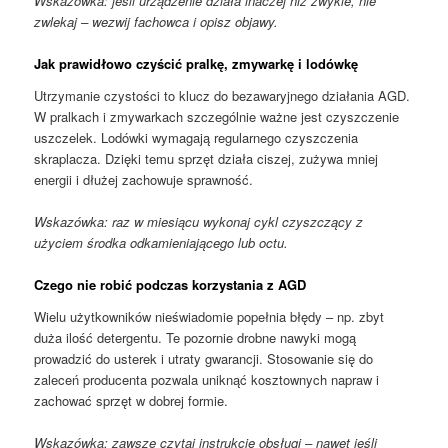
Wskazówka: jeśli urządzenie działa inaczej niż zwykle, nie
zwlekaj – wezwij fachowca i opisz objawy.
Jak prawidłowo czyścić pralkę, zmywarkę i lodówkę
Utrzymanie czystości to klucz do bezawaryjnego działania AGD.
W pralkach i zmywarkach szczególnie ważne jest czyszczenie
uszczelek. Lodówki wymagają regularnego czyszczenia
skraplacza. Dzięki temu sprzęt działa ciszej, zużywa mniej
energii i dłużej zachowuje sprawność.
Wskazówka: raz w miesiącu wykonaj cykl czyszczący z
użyciem środka odkamieniającego lub octu.
Czego nie robić podczas korzystania z AGD
Wielu użytkowników nieświadomie popełnia błędy – np. zbyt
duża ilość detergentu. Te pozornie drobne nawyki mogą
prowadzić do usterek i utraty gwarancji. Stosowanie się do
zaleceń producenta pozwala uniknąć kosztownych napraw i
zachować sprzęt w dobrej formie.
Wskazówka: zawsze czytaj instrukcję obsługi – nawet jeśli