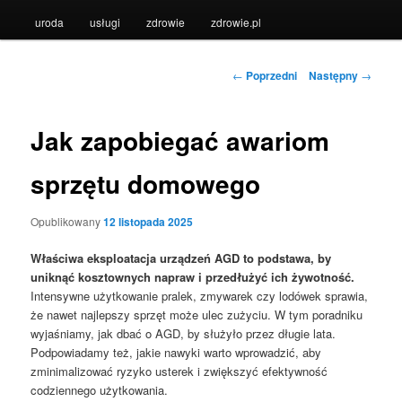
uroda
usługi
zdrowie
zdrowie.pl
Nawigacja
←
Poprzedni
Następny
→
wpisu
Jak zapobiegać awariom
sprzętu domowego
Opublikowany
12 listopada 2025
Właściwa eksploatacja urządzeń AGD to podstawa, by
uniknąć kosztownych napraw i przedłużyć ich żywotność.
Intensywne użytkowanie pralek, zmywarek czy lodówek sprawia,
że nawet najlepszy sprzęt może ulec zużyciu. W tym poradniku
wyjaśniamy, jak dbać o AGD, by służyło przez długie lata.
Podpowiadamy też, jakie nawyki warto wprowadzić, aby
zminimalizować ryzyko usterek i zwiększyć efektywność
codziennego użytkowania.