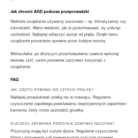
Jak chronić AGD podczas przeprowadzki
Niektóre urządzenia używamy sezonowo – np. klimatyzatory czy
zamrażarki. Warto wiedzieć, jak je przechowywać, by uniknąć
uszkodzeń. Najlepiej odłączyć sprzęt od prądu. Dzięki temu
urządzenie pozostanie sprawne przez kolejne sezony.
Wskazówka: po dłuższym przechowywaniu zawsze wykonaj
testowy cykl, zanim ponownie zaczniesz korzystać z
urządzenia.
FAQ
JAK CZĘSTO POWINNO SIĘ CZYŚCIĆ PRALKĘ?
Najlepiej przepłukiwać pralkę raz w miesiącu. Regularne
czyszczenie zapobiega powstawaniu nieprzyjemnych zapachów i
kamienia, który może uszkodzić grzałkę.
DLACZEGO ZMYWARKA PRZESTAJE DOMYWAĆ NACZYNIA?
Przyczyną mogą być zużyte dysze. Regularne czyszczenie
filtrów i stosowanie soli regeneracyjnej znacznie poprawia