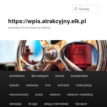
Przeskocz
do
Szuka
tekstu
https://wpis.atrakcyjny.elk.pl
sarkastyczny tematyczny katalog
Główne
architektura
Bez kategorii
biznes
budownictwo
menu
dziecko
edukacja
inne
kulinaria
motoryzacja
nieruchomości
praca
reklama
reklama i marketing
rekreacja
rtv agd
sklepy internetowe
transport