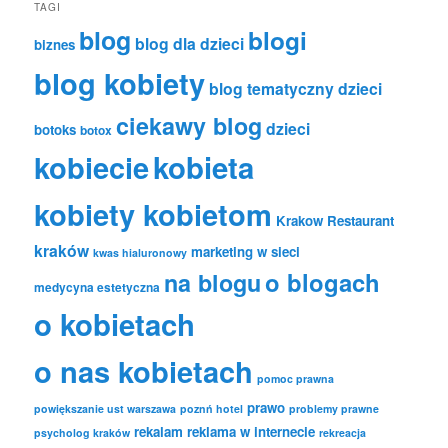
TAGI
blog
blogi
blog dla dzieci
biznes
blog kobiety
blog tematyczny dzieci
ciekawy blog
dzieci
botoks
botox
kobiecie
kobieta
kobiety kobietom
Krakow Restaurant
kraków
marketing w sieci
kwas hialuronowy
o blogach
na blogu
medycyna estetyczna
o kobietach
o nas kobietach
pomoc prawna
prawo
powiększanie ust warszawa
poznń hotel
problemy prawne
rekalam
reklama w internecie
psycholog kraków
rekreacja