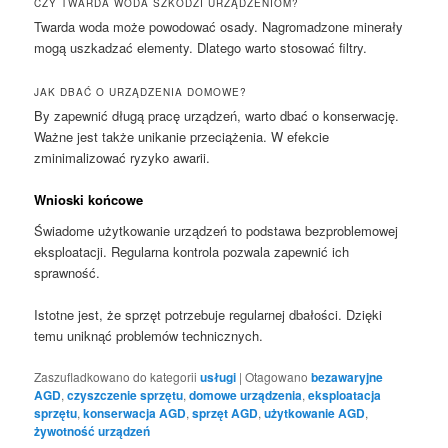
CZY TWARDA WODA SZKODZI URZĄDZENIOM?
Twarda woda może powodować osady. Nagromadzone minerały
mogą uszkadzać elementy. Dlatego warto stosować filtry.
JAK DBAĆ O URZĄDZENIA DOMOWE?
By zapewnić długą pracę urządzeń, warto dbać o konserwację.
Ważne jest także unikanie przeciążenia. W efekcie
zminimalizować ryzyko awarii.
Wnioski końcowe
Świadome użytkowanie urządzeń to podstawa bezproblemowej
eksploatacji. Regularna kontrola pozwala zapewnić ich
sprawność.
Istotne jest, że sprzęt potrzebuje regularnej dbałości. Dzięki
temu uniknąć problemów technicznych.
Zaszufladkowano do kategorii
usługi
|
Otagowano
bezawaryjne
AGD
,
czyszczenie sprzętu
,
domowe urządzenia
,
eksploatacja
sprzętu
,
konserwacja AGD
,
sprzęt AGD
,
użytkowanie AGD
,
żywotność urządzeń