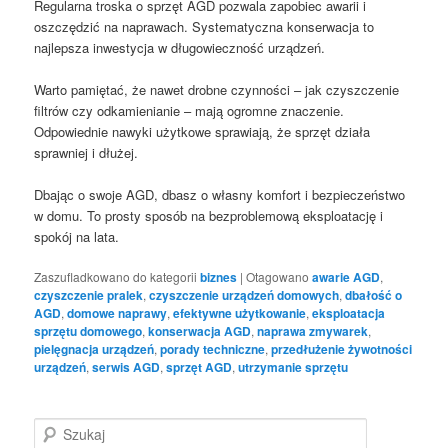
Regularna troska o sprzęt AGD pozwala zapobiec awarii i
oszczędzić na naprawach. Systematyczna konserwacja to
najlepsza inwestycja w długowieczność urządzeń.
Warto pamiętać, że nawet drobne czynności – jak czyszczenie
filtrów czy odkamienianie – mają ogromne znaczenie.
Odpowiednie nawyki użytkowe sprawiają, że sprzęt działa
sprawniej i dłużej.
Dbając o swoje AGD, dbasz o własny komfort i bezpieczeństwo
w domu. To prosty sposób na bezproblemową eksploatację i
spokój na lata.
Zaszufladkowano do kategorii
biznes
|
Otagowano
awarie AGD
,
czyszczenie pralek
,
czyszczenie urządzeń domowych
,
dbałość o
AGD
,
domowe naprawy
,
efektywne użytkowanie
,
eksploatacja
sprzętu domowego
,
konserwacja AGD
,
naprawa zmywarek
,
pielęgnacja urządzeń
,
porady techniczne
,
przedłużenie żywotności
urządzeń
,
serwis AGD
,
sprzęt AGD
,
utrzymanie sprzętu
S
z