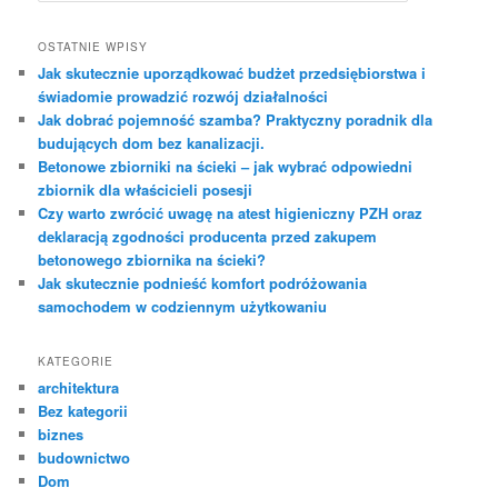
u
k
OSTATNIE WPISY
a
Jak skutecznie uporządkować budżet przedsiębiorstwa i
j
świadomie prowadzić rozwój działalności
Jak dobrać pojemność szamba? Praktyczny poradnik dla
budujących dom bez kanalizacji.
Betonowe zbiorniki na ścieki – jak wybrać odpowiedni
zbiornik dla właścicieli posesji
Czy warto zwrócić uwagę na atest higieniczny PZH oraz
deklaracją zgodności producenta przed zakupem
betonowego zbiornika na ścieki?
Jak skutecznie podnieść komfort podróżowania
samochodem w codziennym użytkowaniu
KATEGORIE
architektura
Bez kategorii
biznes
budownictwo
Dom