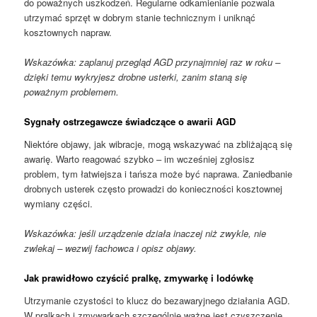
do poważnych uszkodzeń. Regularne odkamienianie pozwala
utrzymać sprzęt w dobrym stanie technicznym i uniknąć
kosztownych napraw.
Wskazówka: zaplanuj przegląd AGD przynajmniej raz w roku –
dzięki temu wykryjesz drobne usterki, zanim staną się
poważnym problemem.
Sygnały ostrzegawcze świadczące o awarii AGD
Niektóre objawy, jak wibracje, mogą wskazywać na zbliżającą się
awarię. Warto reagować szybko – im wcześniej zgłosisz
problem, tym łatwiejsza i tańsza może być naprawa. Zaniedbanie
drobnych usterek często prowadzi do konieczności kosztownej
wymiany części.
Wskazówka: jeśli urządzenie działa inaczej niż zwykle, nie
zwlekaj – wezwij fachowca i opisz objawy.
Jak prawidłowo czyścić pralkę, zmywarkę i lodówkę
Utrzymanie czystości to klucz do bezawaryjnego działania AGD.
W pralkach i zmywarkach szczególnie ważne jest czyszczenie