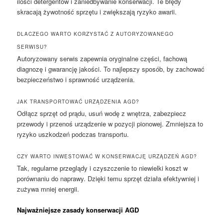
ilości detergentów i zaniedbywanie konserwacji. Te błędy
skracają żywotność sprzętu i zwiększają ryzyko awarii.
DLACZEGO WARTO KORZYSTAĆ Z AUTORYZOWANEGO
SERWISU?
Autoryzowany serwis zapewnia oryginalne części, fachową
diagnozę i gwarancję jakości. To najlepszy sposób, by zachować
bezpieczeństwo i sprawność urządzenia.
JAK TRANSPORTOWAĆ URZĄDZENIA AGD?
Odłącz sprzęt od prądu, usuń wodę z wnętrza, zabezpiecz
przewody i przenoś urządzenie w pozycji pionowej. Zmniejsza to
ryzyko uszkodzeń podczas transportu.
CZY WARTO INWESTOWAĆ W KONSERWACJĘ URZĄDZEŃ AGD?
Tak, regularne przeglądy i czyszczenie to niewielki koszt w
porównaniu do naprawy. Dzięki temu sprzęt działa efektywniej i
zużywa mniej energii.
Najważniejsze zasady konserwacji AGD