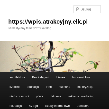
Przeskocz
Przeskocz
do
do
Szuka
tekstu
widgetów
https://wpis.atrakcyjny.elk.pl
sarkastyczny tematyczny katalog
Główne
architektura
Bez kategorii
biznes
budownictwo
menu
dziecko
edukacja
inne
kulinaria
motoryzacja
nieruchomości
praca
reklama
reklama i marketing
rekreacja
rtv agd
sklepy internetowe
transport