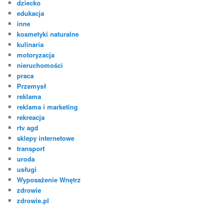
dziecko
edukacja
inne
kosmetyki naturalne
kulinaria
motoryzacja
nieruchomości
praca
Przemysł
reklama
reklama i marketing
rekreacja
rtv agd
sklepy internetowe
transport
uroda
usługi
Wyposażenie Wnętrz
zdrowie
zdrowie.pl