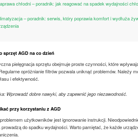
aprawa chłodni – poradnik: jak reagować na spadek wydajności chł
limatyzacja – poradnik: serwis, który poprawia komfort i wydłuża ż
rządzenia
o sprzęt AGD na co dzień
czna pielęgnacja sprzętu obejmuje proste czynności, które wpływaj
 Regularne opróżnianie filtrów pozwala uniknąć problemów. Należy m
łasu i efektywność.
: Wprowadź dobre nawyki, aby zapewnić jego niezawodność.
ikać przy korzystaniu z AGD
roblemem użytkowników jest ignorowanie instrukcji. Nieodpowiedni
a prowadzą do spadku wydajności. Warto pamiętać, że każde urządz
niczenia.