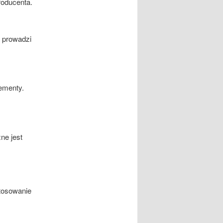
roducenta.
t prowadzi
ementy.
ne jest
tosowanie