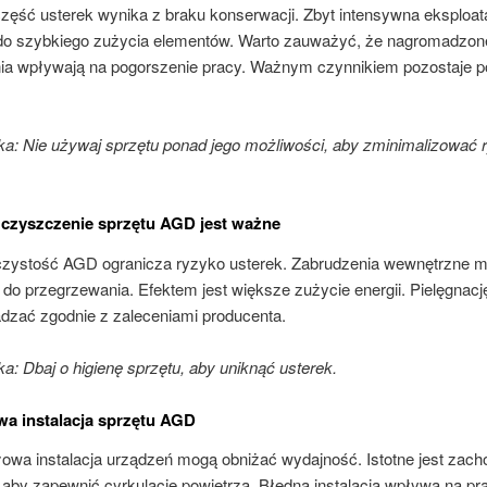
zęść usterek wynika z braku konserwacji. Zbyt intensywna eksploat
do szybkiego zużycia elementów. Warto zauważyć, że nagromadzon
ia wpływają na pogorszenie pracy. Ważnym czynnikiem pozostaje p
: Nie używaj sprzętu ponad jego możliwości, aby zminimalizować 
 czyszczenie sprzętu AGD jest ważne
czystość AGD ogranicza ryzyko usterek. Zabrudzenia wewnętrzne 
do przegrzewania. Efektem jest większe zużycie energii. Pielęgnacj
dzać zgodnie z zaleceniami producenta.
: Dbaj o higienę sprzętu, aby uniknąć usterek.
a instalacja sprzętu AGD
łowa instalacja urządzeń mogą obniżać wydajność. Istotne jest zac
 aby zapewnić cyrkulację powietrza. Błędna instalacja wpływa na pr