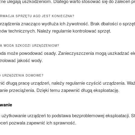
czne ulegają uszkodzeniom. Dlatego warto stosować się do zaleceń p
RWACJA SPRZĘTU AGD JEST KONIECZNA?
urządzenia znacząco wydłuża ich żywotność. Brak dbałości o sprzę
mów technicznych. Należy regularnie kontrolować sprzęt.
A WODA SZKODZI URZĄDZENIOM?
da może powodować osady. Zanieczyszczenia mogą uszkadzać el
trolować jakość wody.
O URZĄDZENIA DOMOWE?
ić długą pracę urządzeń, należy regularnie czyścić urządzenia. Waż
anie przeciążenia. Dzięki temu zapewnić długą eksploatację.
wanie
użytkowanie urządzeń to podstawa bezproblemowej eksploatacji. S
leceń pozwala zapewnić ich sprawność.