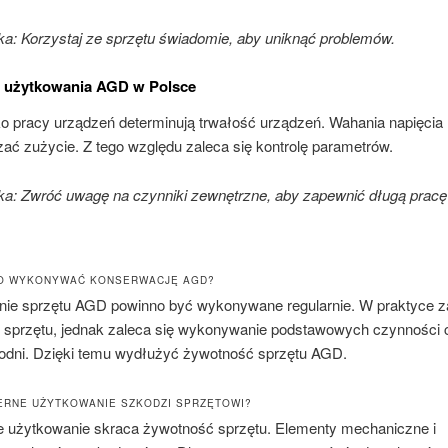
: Korzystaj ze sprzętu świadomie, aby uniknąć problemów.
a użytkowania AGD w Polsce
o pracy urządzeń determinują trwałość urządzeń. Wahania napięci
ać zużycie. Z tego względu zaleca się kontrolę parametrów.
: Zwróć uwagę na czynniki zewnętrzne, aby zapewnić długą pracę 
TO WYKONYWAĆ KONSERWACJĘ AGD?
ie sprzętu AGD powinno być wykonywane regularnie. W praktyce za
u sprzętu, jednak zaleca się wykonywanie podstawowych czynności c
ygodni. Dzięki temu wydłużyć żywotność sprzętu AGD.
ERNE UŻYTKOWANIE SZKODZI SPRZĘTOWI?
 użytkowanie skraca żywotność sprzętu. Elementy mechaniczne i