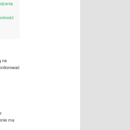
odzenia
ywotność
ą na
onitorować
e
enie ma