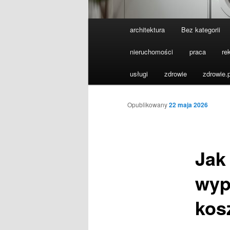
Główne
architektura
Bez kategorii
menu
nieruchomości
praca
re
usługi
zdrowie
zdrowie.p
Opublikowany
22 maja 2026
Jak
wyp
kos