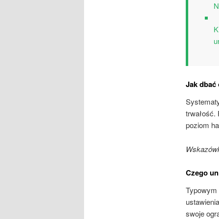
N
K
u
Jak dbać 
Systematy
trwałość.
poziom ha
Wskazówka
Czego un
Typowym p
ustawieni
swoje ogra