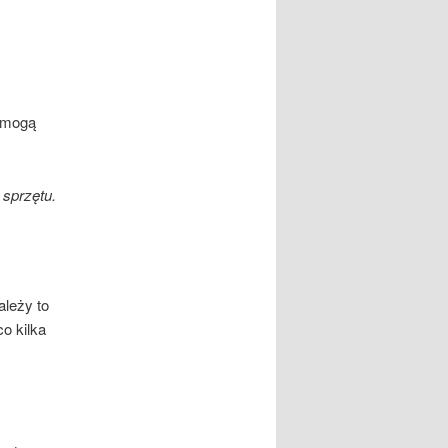
a mogą
sprzętu.
leży to
o kilka