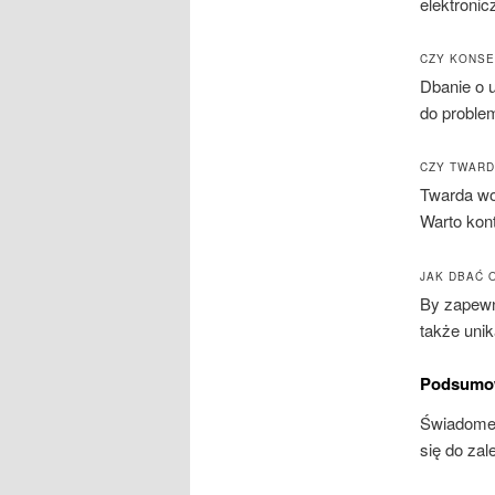
elektroni
CZY KONSE
Dbanie o 
do proble
CZY TWARD
Twarda wo
Warto kon
JAK DBAĆ 
By zapewn
także unik
Podsumo
Świadome 
się do za