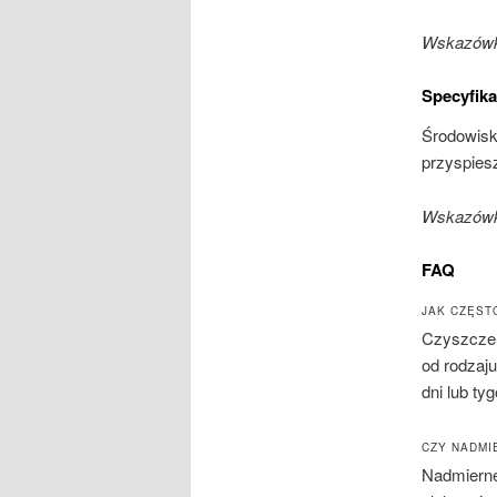
Wskazówka
Specyfik
Środowisk
przyspiesz
Wskazówka
FAQ
JAK CZĘS
Czyszczen
od rodzaj
dni lub t
CZY NADMI
Nadmierne