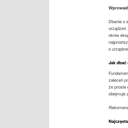
Wprowadz
Dbanie o 
urządzeń.
okres eksp
najprosts
o urządze
Jak dbać
Fundament
zaleceń p
że proste
obejmuje 
Rekomenda
Najczęsts