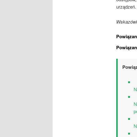
urządzeń.
Wskazówka
Powiązan
Powiązan
Powiąz
N
N
p
N