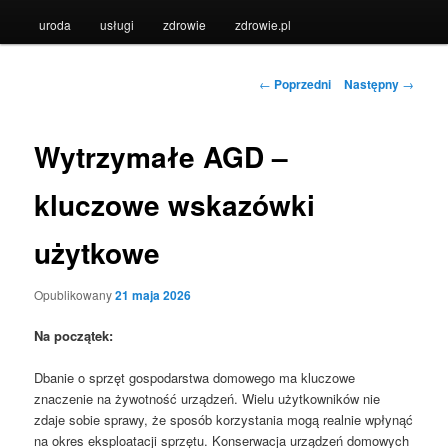
uroda
usługi
zdrowie
zdrowie.pl
Nawigacja
←
Poprzedni
Następny
→
wpisu
Wytrzymałe AGD –
kluczowe wskazówki
użytkowe
Opublikowany
21 maja 2026
Na początek:
Dbanie o sprzęt gospodarstwa domowego ma kluczowe
znaczenie na żywotność urządzeń. Wielu użytkowników nie
zdaje sobie sprawy, że sposób korzystania mogą realnie wpłynąć
na okres eksploatacji sprzętu. Konserwacja urządzeń domowych