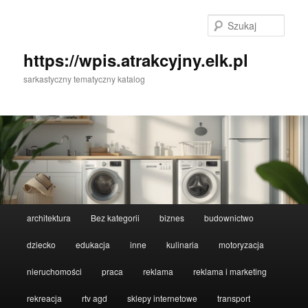
Przeskocz
do
Szuka
tekstu
https://wpis.atrakcyjny.elk.pl
sarkastyczny tematyczny katalog
Główne
architektura
Bez kategorii
biznes
budownictwo
menu
dziecko
edukacja
inne
kulinaria
motoryzacja
nieruchomości
praca
reklama
reklama i marketing
rekreacja
rtv agd
sklepy internetowe
transport