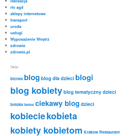
rekreacja
rtv agd
sklepy internetowe
transport
uroda
usługi
Wyposażenie Wnętrz
zdrowie
zdrowie.pl
TAGI
blog
blogi
blog dla dzieci
biznes
blog kobiety
blog tematyczny dzieci
ciekawy blog
dzieci
botoks
botox
kobiecie
kobieta
kobiety kobietom
Krakow Restaurant