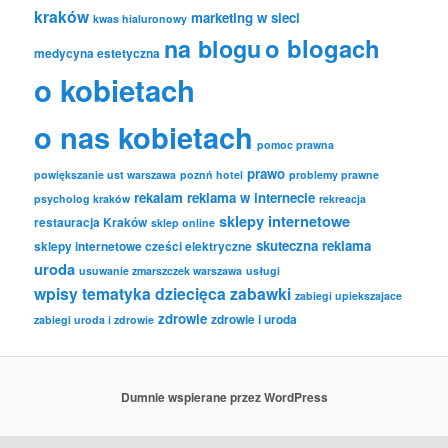
kraków
marketing w sieci
kwas hialuronowy
o blogach
na blogu
medycyna estetyczna
o kobietach
o nas kobietach
pomoc prawna
prawo
powiększanie ust warszawa
poznń hotel
problemy prawne
rekalam
reklama w internecie
psycholog kraków
rekreacja
sklepy internetowe
restauracja Kraków
sklep online
skuteczna reklama
sklepy internetowe cześci elektryczne
uroda
usuwanie zmarszczek warszawa
usługi
wpisy tematyka dziecięca
zabawki
zabiegi upiekszajace
zdrowie
zdrowie i uroda
zabiegi uroda i zdrowie
Dumnie wspierane przez WordPress