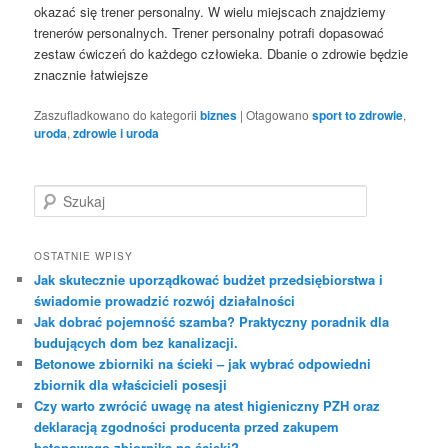
okazać się trener personalny. W wielu miejscach znajdziemy
trenerów personalnych. Trener personalny potrafi dopasować
zestaw ćwiczeń do każdego człowieka. Dbanie o zdrowie będzie
znacznie łatwiejsze
Zaszufladkowano do kategorii
biznes
|
Otagowano
sport to zdrowie
,
uroda
,
zdrowie i uroda
S
z
u
k
OSTATNIE WPISY
a
Jak skutecznie uporządkować budżet przedsiębiorstwa i
j
świadomie prowadzić rozwój działalności
Jak dobrać pojemność szamba? Praktyczny poradnik dla
budujących dom bez kanalizacji.
Betonowe zbiorniki na ścieki – jak wybrać odpowiedni
zbiornik dla właścicieli posesji
Czy warto zwrócić uwagę na atest higieniczny PZH oraz
deklaracją zgodności producenta przed zakupem
betonowego zbiornika na ścieki?