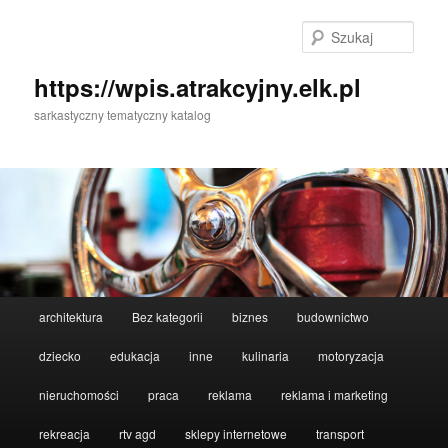
Przeskocz
Przeskocz
do
do
Szuka
tekstu
widgetów
https://wpis.atrakcyjny.elk.pl
sarkastyczny tematyczny katalog
Główne
architektura
Bez kategorii
biznes
budownictwo
menu
dziecko
edukacja
inne
kulinaria
motoryzacja
nieruchomości
praca
reklama
reklama i marketing
rekreacja
rtv agd
sklepy internetowe
transport