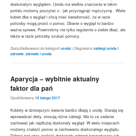
doskonałym wyglądem. Uroda ma wielkie znaczenie w takim
portalu możemy poczytać o : jak przyciągnąć mężczyznę . Wiele
kobiet dba o wygląd i chcą mieć świadomość, że w razie
potrzeby mogą prosić o pomoc. Dbanie o wygląd to bardzo
ważna sprawa. Powinniśmy nie tylko regularnie o siebie dbać, ale
także w razie potrzeby szukać pomocy.
Zaszufladkowano do kategorii
uroda
|
Otagowano
zabiegi uroda i
zdrowie
,
zdrowie i uroda
Aparycja – wybitnie aktualny
faktor dla pań
Opublikowany
10 lutego 2017
Kobiety w dzisiejszym świecie bardzo dbają o urodę. Starają się
wprowadzać diety, stosują różne zabiegi. Ma to za zadanie
zachować jak najdłużej doskonały wygląd. W wielu miejscach
możemy znaleźć pomoc w zachowaniu doskonałego wyglądu.
Dobrze jest więc znaleźć doskonały gabinet kosmetyczny lub