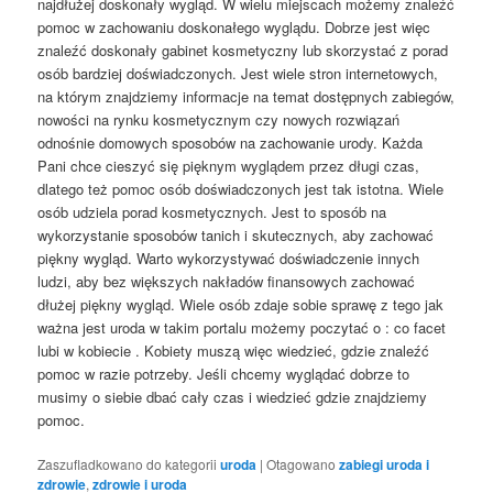
najdłużej doskonały wygląd. W wielu miejscach możemy znaleźć
pomoc w zachowaniu doskonałego wyglądu. Dobrze jest więc
znaleźć doskonały gabinet kosmetyczny lub skorzystać z porad
osób bardziej doświadczonych. Jest wiele stron internetowych,
na którym znajdziemy informacje na temat dostępnych zabiegów,
nowości na rynku kosmetycznym czy nowych rozwiązań
odnośnie domowych sposobów na zachowanie urody. Każda
Pani chce cieszyć się pięknym wyglądem przez długi czas,
dlatego też pomoc osób doświadczonych jest tak istotna. Wiele
osób udziela porad kosmetycznych. Jest to sposób na
wykorzystanie sposobów tanich i skutecznych, aby zachować
piękny wygląd. Warto wykorzystywać doświadczenie innych
ludzi, aby bez większych nakładów finansowych zachować
dłużej piękny wygląd. Wiele osób zdaje sobie sprawę z tego jak
ważna jest uroda w takim portalu możemy poczytać o : co facet
lubi w kobiecie . Kobiety muszą więc wiedzieć, gdzie znaleźć
pomoc w razie potrzeby. Jeśli chcemy wyglądać dobrze to
musimy o siebie dbać cały czas i wiedzieć gdzie znajdziemy
pomoc.
Zaszufladkowano do kategorii
uroda
|
Otagowano
zabiegi uroda i
zdrowie
,
zdrowie i uroda