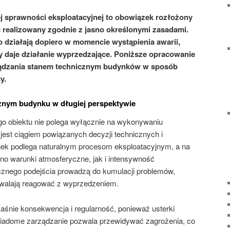
j sprawności eksploatacyjnej to obowiązek rozłożony
ć realizowany zgodnie z jasno określonymi zasadami.
to działają dopiero w momencie wystąpienia awarii,
y daje działanie wyprzedzające. Poniższe opracowanie
ządzania stanem technicznym budynków w sposób
y.
znym budynku w długiej perspektywie
go obiektu nie polega wyłącznie na wykonywaniu
jest ciągiem powiązanych decyzji technicznych i
ek podlega naturalnym procesom eksploatacyjnym, a na
no warunki atmosferyczne, jak i intensywność
znego podejścia prowadzą do kumulacji problemów,
zwalają reagować z wyprzedzeniem.
aśnie konsekwencja i regularność, ponieważ usterki
Świadome zarządzanie pozwala przewidywać zagrożenia, co