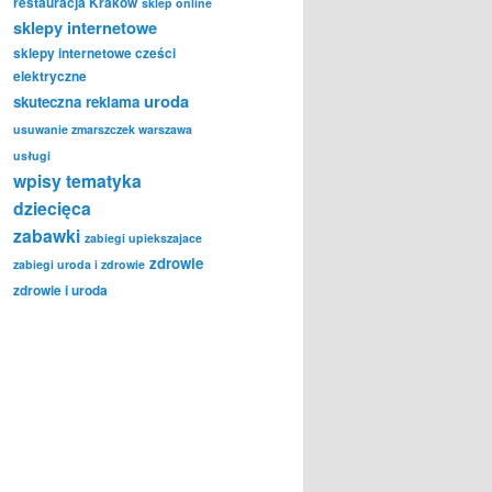
restauracja Kraków
sklep online
sklepy internetowe
sklepy internetowe cześci
elektryczne
uroda
skuteczna reklama
usuwanie zmarszczek warszawa
usługi
wpisy tematyka
dziecięca
zabawki
zabiegi upiekszajace
zdrowie
zabiegi uroda i zdrowie
zdrowie i uroda