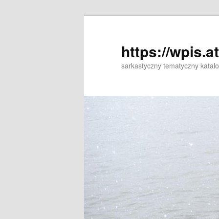
Przeskocz
Przeskocz
do
do
tekstu
widgetów
https://wpis.a
sarkastyczny tematyczny katal