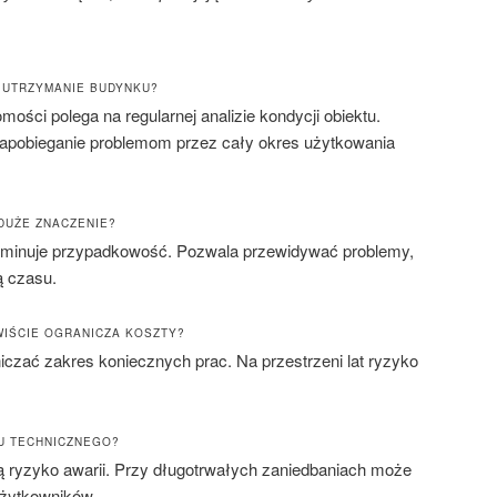
 UTRZYMANIE BUDYNKU?
ości polega na regularnej analizie kondycji obiektu.
 zapobieganie problemom przez cały okres użytkowania
DUŻE ZNACZENIE?
minuje przypadkowość. Pozwala przewidywać problemy,
ą czasu.
IŚCIE OGRANICZA KOSZTY?
niczać zakres koniecznych prac. Na przestrzeni lat ryzyko
RU TECHNICZNEGO?
ą ryzyko awarii. Przy długotrwałych zaniedbaniach może
użytkowników.