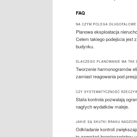
FAQ
NA CZYM POLEGA DŁUGOFALOWE
Planowa eksploatacja nieruchom
Celem takiego podejścia jest
budynku.
DLACZEGO PLANOWANIE MA TAK 
Tworzenie harmonogramów eli
zamiast reagowania pod presj
CZY SYSTEMATYCZNOŚĆ RZECZYW
Stała kontrola pozwalają ogra
nagłych wydatków maleje.
JAKIE SĄ SKUTKI BRAKU NADZO
Odkładanie kontroli zwiększaj
to zagrażać bezpieczeństwu 