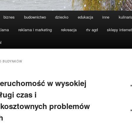
biznes
budownictwo
dziecko
edukacja
inne
kulinari
klama
reklama i marketing
rekreacja
rtv agd
sklepy interne
l
O BUDYNKÓW
ieruchomość w wysokiej
ługi czas i
 kosztownych problemów
h