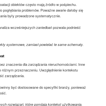
atacji obiektów często mają źródło w pośpiechu.
do pogłębiania problemów. Poważne awarie dałoby się
łania były prowadzone systematycznie.
naliza wcześniejszych zaniedbań pozwala podnieść
ty systemowe, zamiast powielać te same schematy.
kst
 bez znaczenia dla zarządzania nieruchomościami. Inne
 różnym przeznaczeniu. Uwzględnienie kontekstu
ść zarządzania.
winny być dostosowane do specyfiki branży, ponieważ
ność.
ch rozwiązań, które pomijają kontekst użytkowania.