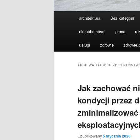
Główne
architektura
Bez kategorii
menu
nieruchomości
praca
re
usługi
zdrowie
zdrowie.p
ARCHIWA TAGU:
BEZPIECZEŃSTW
Jak zachować n
kondycji przez d
zminimalizować
eksploatacyjnyc
Opublikowany
5 stycznia 2026