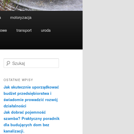
a
motoryzacja
towe
transport
uroda
S
z
u
k
OSTATNIE WPISY
a
Jak skutecznie uporządkować
j
budżet przedsiębiorstwa i
świadomie prowadzić rozwój
działalności
Jak dobrać pojemność
szamba? Praktyczny poradnik
dla budujących dom bez
kanalizacji.