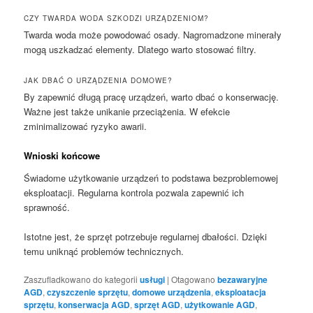
CZY TWARDA WODA SZKODZI URZĄDZENIOM?
Twarda woda może powodować osady. Nagromadzone minerały
mogą uszkadzać elementy. Dlatego warto stosować filtry.
JAK DBAĆ O URZĄDZENIA DOMOWE?
By zapewnić długą pracę urządzeń, warto dbać o konserwację.
Ważne jest także unikanie przeciążenia. W efekcie
zminimalizować ryzyko awarii.
Wnioski końcowe
Świadome użytkowanie urządzeń to podstawa bezproblemowej
eksploatacji. Regularna kontrola pozwala zapewnić ich
sprawność.
Istotne jest, że sprzęt potrzebuje regularnej dbałości. Dzięki
temu uniknąć problemów technicznych.
Zaszufladkowano do kategorii
usługi
|
Otagowano
bezawaryjne
AGD
,
czyszczenie sprzętu
,
domowe urządzenia
,
eksploatacja
sprzętu
,
konserwacja AGD
,
sprzęt AGD
,
użytkowanie AGD
,