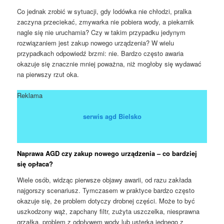
Co jednak zrobić w sytuacji, gdy lodówka nie chłodzi, pralka
zaczyna przeciekać, zmywarka nie pobiera wody, a piekarnik
nagle się nie uruchamia? Czy w takim przypadku jedynym
rozwiązaniem jest zakup nowego urządzenia? W wielu
przypadkach odpowiedź brzmi: nie. Bardzo często awaria
okazuje się znacznie mniej poważna, niż mogłoby się wydawać
na pierwszy rzut oka.
Reklama
serwis agd Bielsko
Naprawa AGD czy zakup nowego urządzenia – co bardziej
się opłaca?
Wiele osób, widząc pierwsze objawy awarii, od razu zakłada
najgorszy scenariusz. Tymczasem w praktyce bardzo często
okazuje się, że problem dotyczy drobnej części. Może to być
uszkodzony wąż, zapchany filtr, zużyta uszczelka, niesprawna
grzałka, problem z odpływem wody lub usterka jednego z