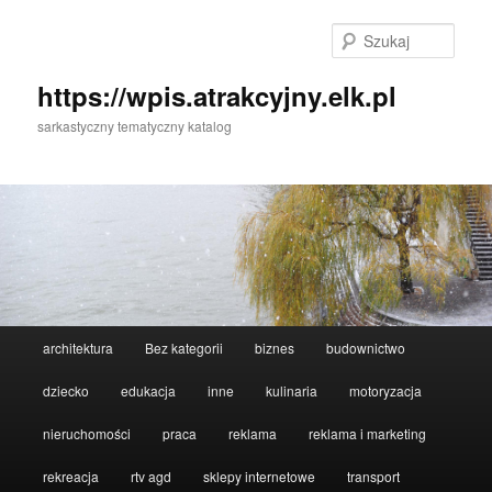
Przeskocz
Przeskocz
do
do
Szuka
tekstu
widgetów
https://wpis.atrakcyjny.elk.pl
sarkastyczny tematyczny katalog
Główne
architektura
Bez kategorii
biznes
budownictwo
menu
dziecko
edukacja
inne
kulinaria
motoryzacja
nieruchomości
praca
reklama
reklama i marketing
rekreacja
rtv agd
sklepy internetowe
transport