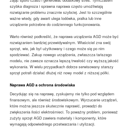
zająć sporo czasu i generować dodatkowy stres. Tymczasem
szybka diagnoza i sprawna naprawa często umożliwiają
rozwiązanie problemu znacznie szybciej. Jest to szczególnie
ważne wtedy, gdy awarii ulega lodówka, pralka lub inne
urządzenie potrzebne do codziennego funkcjonowania.
Warto również podkreślić, że naprawa urządzenia AGD może być
rozwiązaniem bardziej przewidywalnym. Właściciel zna swój
sprzęt, wie, jak był użytkowany i czego może się po nim
spodziewać. Zakup nowego urządzenia, zwłaszcza tańszego
modelu, nie zawsze oznacza lepszą trwałość czy wyższą jakość
wykonania. W wielu przypadkach dobrze serwisowany starszy
sprzęt potrafi działać dłużej niż nowy model z niższej półki.
Naprawa AGD a ochrona środowiska
Decydując się na naprawę, zyskujemy nie tylko pod względem
finansowym, ale również środowiskowym. Wyrzucanie urządzeń,
które można jeszcze skutecznie naprawić, prowadzi do
zwiększenia ilości elektrośmieci. To poważny problem, ponieważ
zużyty sprzęt AGD zawiera materiały i komponenty, które
wymagają odpowiedniego przetwarzania i utylizacji.