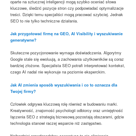
oparte na sztucznej inteligencji mogą szybko oceniać słowa
kluczowe, śledzić pozycje stron czy podpowiadać optymalizacje
treści. Dzięki temu specjaliści mogą pracować szybciej. Jednak
SEO to nie tylko techniczne działania.
Jak przygotować firmę na GEO, AI Visibility i wyszukiwanie
generatywne?
Skuteczne pozycjonowanie wymaga doświadczenia. Algorytmy
Google stale się ewoluują, a zachowania użytkowników są coraz
bardziej złożone. Specjalista SEO potrafi interpretować kontekst,
czego AI nadal nie wykonuje na poziomie eksperckim.
Jak AI zmienia sposób wyszukiwania i co to oznacza dla
Twojej firmy?
Człowiek odgrywa kluczową rolę również w budowaniu marki.
Kreatywność, znajomość psychologii odbiorcy oraz umiejętność
łączenia SEO z strategią biznesową pozostają obszarami, gdzie
technologia stanowi raczej wsparcie niż zastępstwo.
Najbardziej prawdopodobny scenariusz to nie eliminacja