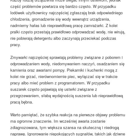
część problemów powtarza się bardzo często. W przypadku
lodówek użytkownicy najczęściej zgłaszają brak odpowiedniego
chłodzenia, gromadzenie się wody wewnątrz urządzenia,
nadmierny hałas lub nieprawidłową pracę zamrażarki. Z kolei
pralki często przestają prawidłowo odprowadzać wodę, nie wirują,
nie pobierają detergentu albo zaczynają przeciekać podczas
pracy.
Zmywarki najczęściej sprawiają problemy związane z poborem i
odprowadzaniem wody, niedomywaniem naczyń, osadzaniem się
kamienia oraz awariami pompy. Piekarniki i kuchenki mogą z
kolei nie grzać, nierównomiernie piec, wyłączać się w trakcie
pracy albo mieć problem z programatorem. W przypadku
suszarek często pojawiają się usterki związane z
przegrzewaniem, słabą wydajnością suszenia lub nieprawidłową
pracą bębna.
Warto pamiętać, że szybka reakcja na pierwsze objawy problemu
ma ogromne znaczenie. Im wcześniej awaria zostanie
zdiagnozowana, tym większa szansa na skuteczną i niedrogą
naprawę. Ignorowanie niepokojących sygnałów, takich jak dziwne