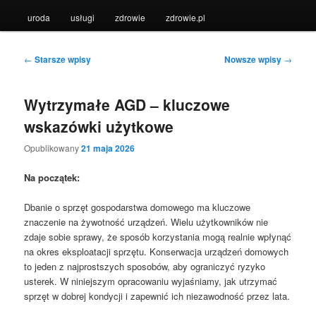
uroda
usługi
zdrowie
zdrowie.pl
Nawigacja
←
Starsze wpisy
Nowsze wpisy
→
wpisu
Wytrzymałe AGD – kluczowe
wskazówki użytkowe
Opublikowany
21 maja 2026
Na początek:
Dbanie o sprzęt gospodarstwa domowego ma kluczowe
znaczenie na żywotność urządzeń. Wielu użytkowników nie
zdaje sobie sprawy, że sposób korzystania mogą realnie wpłynąć
na okres eksploatacji sprzętu. Konserwacja urządzeń domowych
to jeden z najprostszych sposobów, aby ograniczyć ryzyko
usterek. W niniejszym opracowaniu wyjaśniamy, jak utrzymać
sprzęt w dobrej kondycji i zapewnić ich niezawodność przez lata.