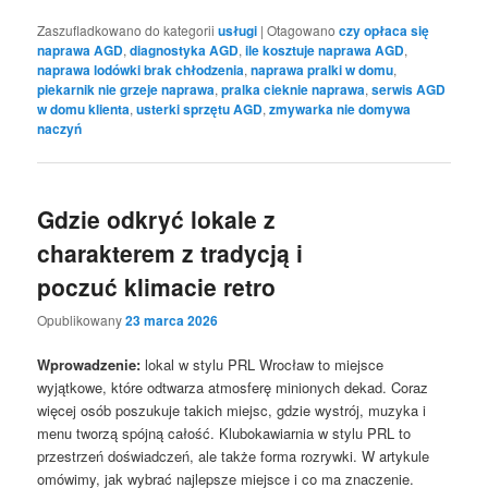
Zaszufladkowano do kategorii
usługi
|
Otagowano
czy opłaca się
naprawa AGD
,
diagnostyka AGD
,
ile kosztuje naprawa AGD
,
naprawa lodówki brak chłodzenia
,
naprawa pralki w domu
,
piekarnik nie grzeje naprawa
,
pralka cieknie naprawa
,
serwis AGD
w domu klienta
,
usterki sprzętu AGD
,
zmywarka nie domywa
naczyń
Gdzie odkryć lokale z
charakterem z tradycją i
poczuć klimacie retro
Opublikowany
23 marca 2026
Wprowadzenie:
lokal w stylu PRL Wrocław to miejsce
wyjątkowe, które odtwarza atmosferę minionych dekad. Coraz
więcej osób poszukuje takich miejsc, gdzie wystrój, muzyka i
menu tworzą spójną całość. Klubokawiarnia w stylu PRL to
przestrzeń doświadczeń, ale także forma rozrywki. W artykule
omówimy, jak wybrać najlepsze miejsce i co ma znaczenie.