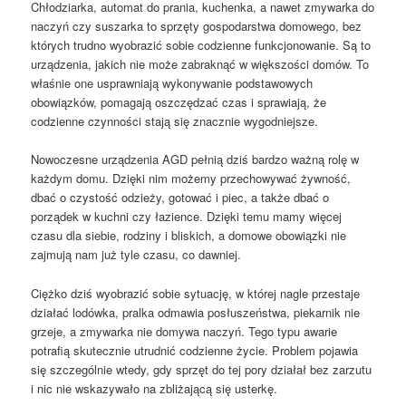
Chłodziarka, automat do prania, kuchenka, a nawet zmywarka do
naczyń czy suszarka to sprzęty gospodarstwa domowego, bez
których trudno wyobrazić sobie codzienne funkcjonowanie. Są to
urządzenia, jakich nie może zabraknąć w większości domów. To
właśnie one usprawniają wykonywanie podstawowych
obowiązków, pomagają oszczędzać czas i sprawiają, że
codzienne czynności stają się znacznie wygodniejsze.
Nowoczesne urządzenia AGD pełnią dziś bardzo ważną rolę w
każdym domu. Dzięki nim możemy przechowywać żywność,
dbać o czystość odzieży, gotować i piec, a także dbać o
porządek w kuchni czy łazience. Dzięki temu mamy więcej
czasu dla siebie, rodziny i bliskich, a domowe obowiązki nie
zajmują nam już tyle czasu, co dawniej.
Ciężko dziś wyobrazić sobie sytuację, w której nagle przestaje
działać lodówka, pralka odmawia posłuszeństwa, piekarnik nie
grzeje, a zmywarka nie domywa naczyń. Tego typu awarie
potrafią skutecznie utrudnić codzienne życie. Problem pojawia
się szczególnie wtedy, gdy sprzęt do tej pory działał bez zarzutu
i nic nie wskazywało na zbliżającą się usterkę.