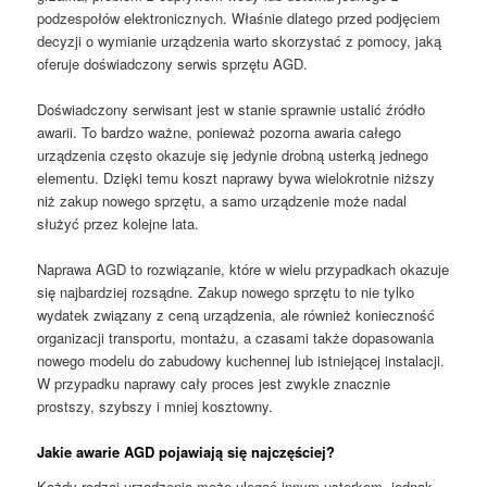
podzespołów elektronicznych. Właśnie dlatego przed podjęciem
decyzji o wymianie urządzenia warto skorzystać z pomocy, jaką
oferuje doświadczony serwis sprzętu AGD.
Doświadczony serwisant jest w stanie sprawnie ustalić źródło
awarii. To bardzo ważne, ponieważ pozorna awaria całego
urządzenia często okazuje się jedynie drobną usterką jednego
elementu. Dzięki temu koszt naprawy bywa wielokrotnie niższy
niż zakup nowego sprzętu, a samo urządzenie może nadal
służyć przez kolejne lata.
Naprawa AGD to rozwiązanie, które w wielu przypadkach okazuje
się najbardziej rozsądne. Zakup nowego sprzętu to nie tylko
wydatek związany z ceną urządzenia, ale również konieczność
organizacji transportu, montażu, a czasami także dopasowania
nowego modelu do zabudowy kuchennej lub istniejącej instalacji.
W przypadku naprawy cały proces jest zwykle znacznie
prostszy, szybszy i mniej kosztowny.
Jakie awarie AGD pojawiają się najczęściej?
Każdy rodzaj urządzenia może ulegać innym usterkom, jednak